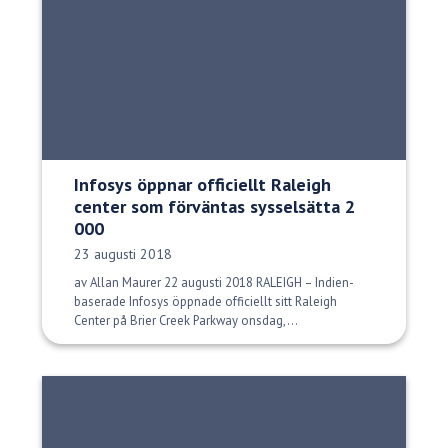
Infosys öppnar officiellt Raleigh
center som förväntas sysselsätta 2
000
Publiceringsdatum:
23 augusti 2018
av Allan Maurer 22 augusti 2018 RALEIGH – Indien-
baserade Infosys öppnade officiellt sitt Raleigh
Center på Brier Creek Parkway onsdag,...