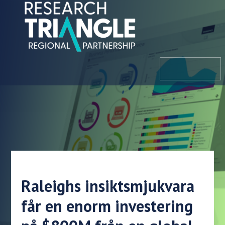
Hoppa till innehållet
meny
Raleighs insiktsmjukvara
får en enorm investering