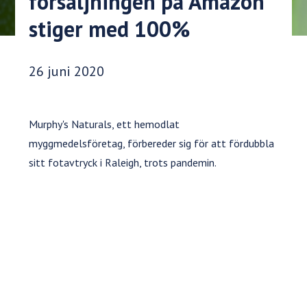
försäljningen på Amazon
stiger med 100%
Publiceringsdatum:
26 juni 2020
Murphy's Naturals, ett hemodlat
myggmedelsföretag, förbereder sig för att fördubbla
sitt fotavtryck i Raleigh, trots pandemin.