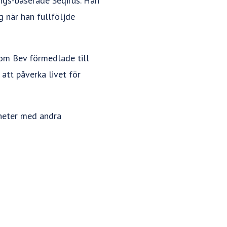
ings-baserade Seqirus. Han
g när han fullföljde
som Bev förmedlade till
 att påverka livet för
gheter med andra