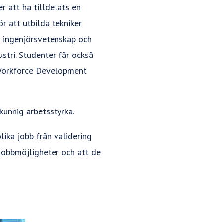
r att ha tilldelats en
r att utbilda tekniker
d ingenjörsvetenskap och
stri. Studenter får också
y Workforce Development
kunnig arbetsstyrka.
lika jobb från validering
a jobbmöjligheter och att de