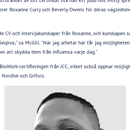
förandet av sitt certifikat fick han ett jobb hos Holly Spr
ktörer Roxanne Curry och Beverly Owens för deras väglednin
de CV och intervjukunskaper från Roxanne, och kunskapen 
Seqirus," sa McGill. "När jag arbetar här får jag möjligheten
m att skydda dem från influensa varje dag."
 BioWork-certifieringen från JCC, vilket också öppnar möjli
Nordisk och Grifols.