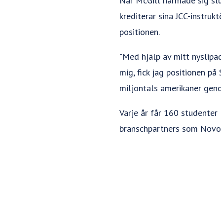
När McGill närmade sig slut
krediterar sina JCC-instru
positionen.
"Med hjälp av mitt nyslipa
mig, fick jag positionen på 
miljontals amerikaner geno
Varje år får 160 studenter
branschpartners som Novo 