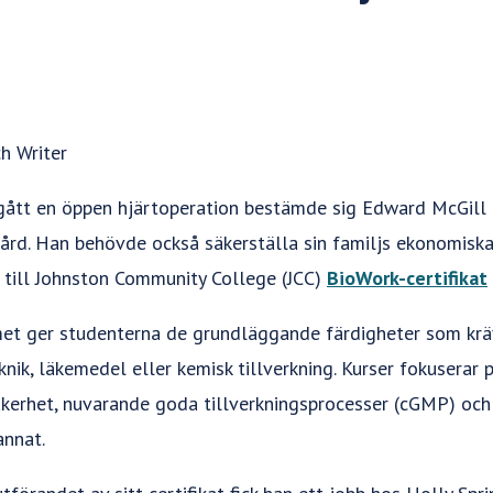
h Writer
ått en öppen hjärtoperation bestämde sig Edward McGill fö
 vård. Han behövde också säkerställa sin familjs ekonomiska
 till Johnston Community College (JCC)
BioWork-certifikat
 ger studenterna de grundläggande färdigheter som kräv
nik, läkemedel eller kemisk tillverkning. Kurser fokuserar 
säkerhet, nuvarande goda tillverkningsprocesser (cGMP) och
annat.