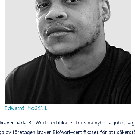
Edward McGill
kräver båda BioWork-certifikatet för sina nybörjarjobb", s
ga av företagen kräver BioWork-certifikatet för att säkerst