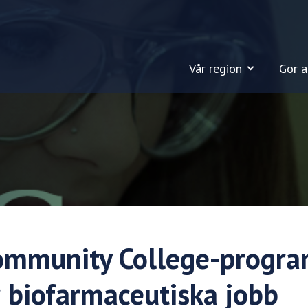
Vår region
Gör a
ommunity College-progra
r biofarmaceutiska jobb