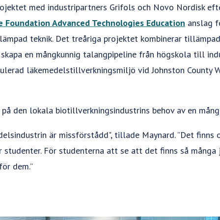
ojektet med industripartners Grifols och Novo Nordisk efte
ce Foundation Advanced Technologies Education
anslag fö
llämpad teknik. Det treåriga projektet kombinerar tillämpa
 skapa en mångkunnig talangpipeline från högskola till indu
imulerad läkemedelstillverkningsmiljö vid Johnston Count
r på den lokala biotillverkningsindustrins behov av en mång
elsindustrin är missförstådd", tillade Maynard. ”Det finns o
för studenter. För studenterna att se att det finns så mång
 för dem.”