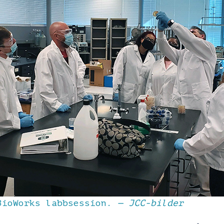
BioWorks labbsession.
— JCC-bilder