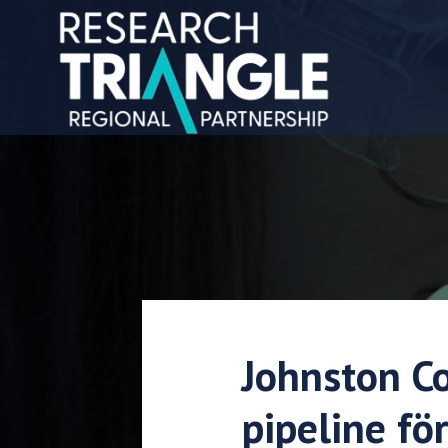
Hoppa till innehållet
Johnston C
pipeline fö