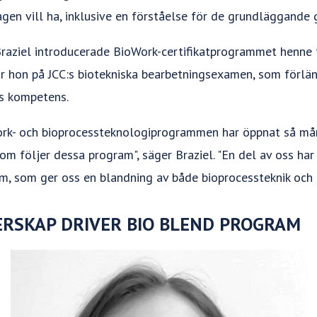
en vill ha, inklusive en förståelse för de grundläggande g
Braziel introducerade BioWork-certifikatprogrammet henne t
ar hon på JCC:s biotekniska bearbetningsexamen, som förlän
s kompetens.
ork- och bioprocessteknologiprogrammen har öppnat så må
 följer dessa program", säger Braziel. "En del av oss har f
m, som ger oss en blandning av både bioprocessteknik och 
ERSKAP DRIVER BIO BLEND PROGRAM