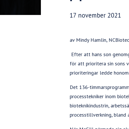
Publiceringsdatum:
17 november 2021
av Mindy Hamlin, NCBiotec
Efter att hans son genomg
för att prioritera sin sons
prioriteringar ledde honom
Det 136-timmarsprogrammet
processtekniker inom biotek
bioteknikindustrin, arbets
processtillverkning, bland 