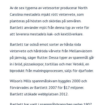
Av de sex typerna av vetesorter producerar North
Carolina mestadels mjukt rött vintervete, som
planteras på hösten och skördas på senvåren.
Bartlett använder mjöl från denna typ av vete för
att leverera mestadels kak- och kextillverkare.
Bartlett tar också emot sorter av hårda röda
vintervete och hårdröda vårvete från Mellanvästern
på järnväg, säger Rutter. Dessa typer av spannmål går
in i bröd, pizzaskorpor, tortillas och mer. Vetekli, en
biprodukt från malningsprocessen, säljs för djurfoder.
Wilson's Mills spannmålskvarn byggdes 2000 och
förvärvades av Bartlett 2007 för $17 miljoner.
Bartlett utökade webbplatsen 2012.
Bartlett har varit i spannmålsbranschen sedan 1907.