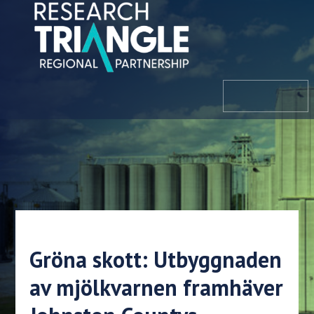
Hoppa till innehållet
meny
Gröna skott: Utbyggnaden
av mjölkvarnen framhäver