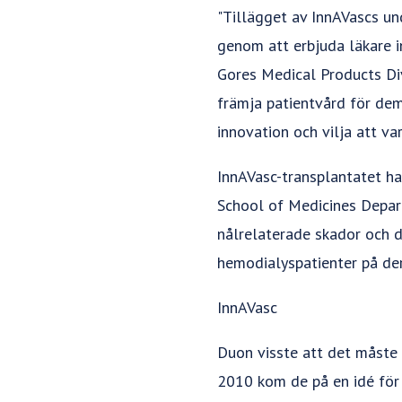
"Tillägget av InnAVascs un
genom att erbjuda läkare i
Gores Medical Products Divi
främja patientvård för dem
innovation och vilja att va
InnAVasc-transplantatet ha
School of Medicines Depart
nålrelaterade skador och 
hemodialyspatienter på dera
InnAVasc
Duon visste att det måste f
2010 kom de på en idé för 