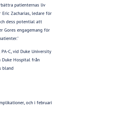
bättra patienternas liv
Eric Zacharias, ledare för
och dess potential att
rker Gores engagemang för
atienter.”
 PA-C, vid Duke University
å Duke Hospital från
s bland
plikationer, och i februari