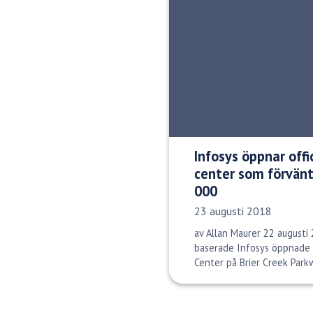
Infosys öppnar offi
center som förvänt
000
Publiceringsdatum:
23 augusti 2018
av Allan Maurer 22 augusti
baserade Infosys öppnade of
Center på Brier Creek Park