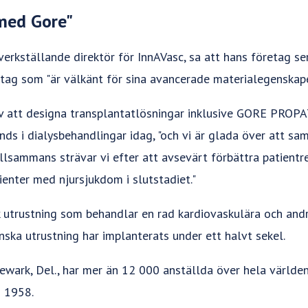
 med Gore"
 verkställande direktör för InnAVasc, sa att hans företag s
etag som "är välkänt för sina avancerade materialegenskape
 av att designa transplantatlösningar inklusive GORE P
nds i dialysbehandlingar idag, "och vi är glada över att s
Tillsammans strävar vi efter att avsevärt förbättra patient
ienter med njursjukdom i slutstadiet."
 utrustning som behandlar en rad kardiovaskulära och andr
nska utrustning har implanterats under ett halvt sekel.
wark, Del., har mer än 12 000 anställda över hela världen 
 1958.