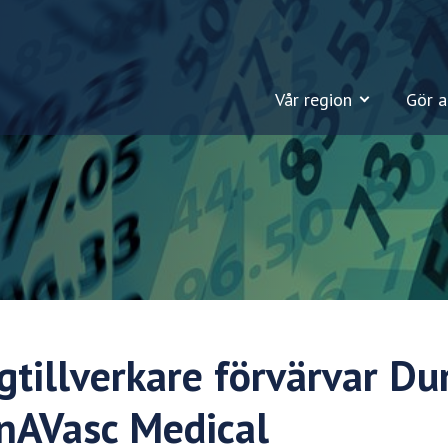
Vår region
Gör a
gtillverkare förvärvar D
nAVasc Medical