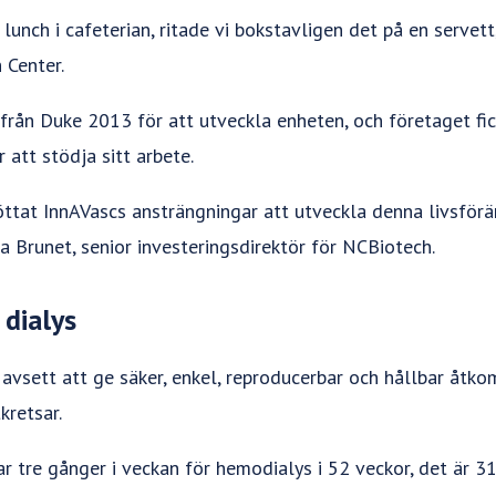
r lunch i cafeterian, ritade vi bokstavligen det på en servet
 Center.
från Duke 2013 för att utveckla enheten, och företaget fic
 att stödja sitt arbete.
töttat InnAVascs ansträngningar att utveckla denna livsför
ta Brunet, senior investeringsdirektör för NCBiotech.
 dialys
 avsett att ge säker, enkel, reproducerbar och hållbar åtko
kretsar.
ar tre gånger i veckan för hemodialys i 52 veckor, det är 31