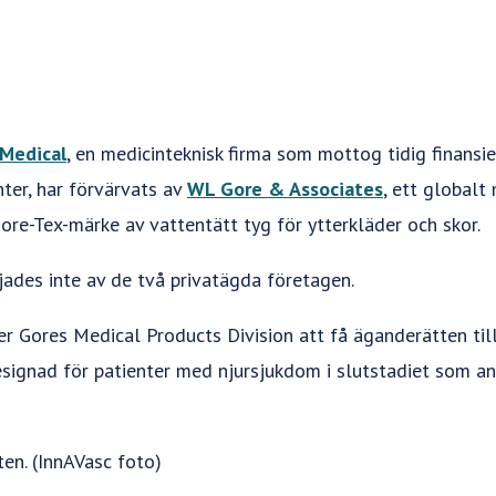
 Medical
, en medicinteknisk firma som mottog tidig finansie
ter, har förvärvats av
WL Gore & Associates
, ett globalt
ore-Tex-märke av vattentätt tyg för ytterkläder och skor.
jades inte av de två privatägda företagen.
 Gores Medical Products Division att få äganderätten til
esignad för patienter med njursjukdom i slutstadiet som a
en. (InnAVasc foto)