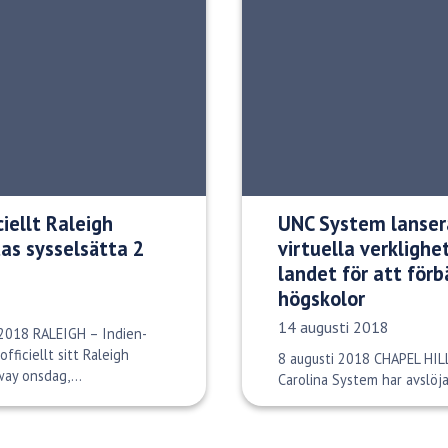
ciellt Raleigh
UNC System lanser
as sysselsätta 2
virtuella verkligh
landet för att förbä
högskolor
Publiceringsdatum:
14 augusti 2018
 2018 RALEIGH – Indien-
ficiellt sitt Raleigh
8 augusti 2018 CHAPEL HILL
way onsdag,...
Carolina System har avslöj