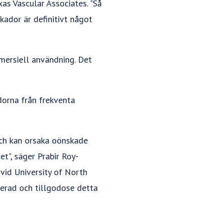
xas Vascular Associates. "Så
kador är definitivt något
mersiell användning. Det
dorna från frekventa
ch kan orsaka oönskade
t", säger Prabir Roy-
 vid University of North
trerad och tillgodose detta