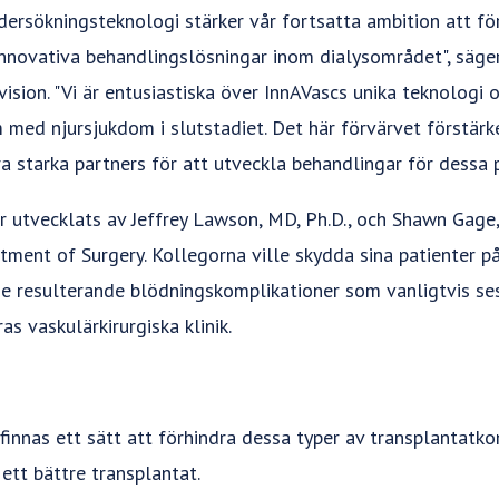
dersökningsteknologi stärker vår fortsatta ambition att för
nnovativa behandlingslösningar inom dialysområdet", säger 
sion. "Vi är entusiastiska över InnAVascs unika teknologi 
 med njursjukdom i slutstadiet. Det här förvärvet förstä
ra starka partners för att utveckla behandlingar för dessa p
r utvecklats av Jeffrey Lawson, MD, Ph.D., och Shawn Gage,
ment of Surgery. Kollegorna ville skydda sina patienter p
de resulterande blödningskomplikationer som vanligtvis se
s vaskulärkirurgiska klinik.
innas ett sätt att förhindra dessa typer av transplantatkom
ett bättre transplantat.