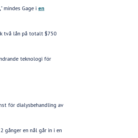
t," mindes Gage i
en
k två lån på totalt $750
ändrande teknologi för
mst för dialysbehandling av
2 gånger en nål går in i en