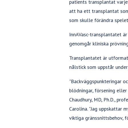
patients transplantat varje
att ha ett transplantat so
som skulle förändra spelet
InnAVasc-transplantatet ä
genomgår kliniska prövning
Transplantatet är utforma
nålstick som uppstår under
"Backväggspunkteringar oc
blödningar, försening elle
Chaudhury, MD, Ph.D., profe
Carolina. "Jag uppskattar m
viktiga gränssnittsbehov, 