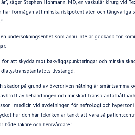
 år", säger Stephen Hohmann, MD, en vaskulär kirurg vid Te
m har förmågan att minska riskpotentialen och långvariga s
."
r en undersökningsenhet som ännu inte är godkänd för kom
ar.
t för att skydda mot bakväggspunkteringar och minska ska
 dialystransplantatets livslängd.
h skador på grund av överdriven nålning är smärtsamma o
r avbrott av behandlingen och minskad transplantathållbarhe
ssor i medicin vid avdelningen för nefrologi och hypertoni
ycket hur den här tekniken är tänkt att vara så patientcen
för både läkare och hemvårdare."