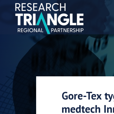
Hoppa till innehållet
Gore-Tex ty
medtech In