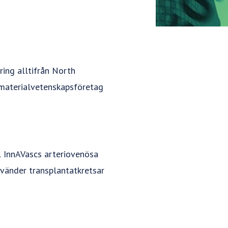
ring alltifrån North
 materialvetenskapsföretag
l InnAVascs arteriovenösa
nvänder transplantatkretsar