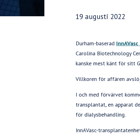
Publiceringsdatum:
19 augusti 2022
Durham-baserad
InnAVasc
Carolina Biotechnology Cen
kanske mest känt för sitt G
Villkoren för affären avslö
I och med förvärvet kommer
transplantat, en apparat d
för dialysbehandling.
InnAVasc-transplantatenhet