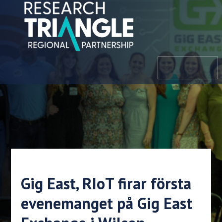
Hoppa till innehållet
meny
Gig East, RIoT firar första
evenemanget på Gig East