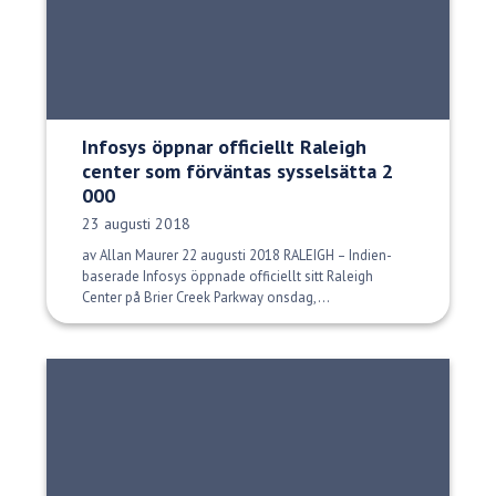
Infosys öppnar officiellt Raleigh
center som förväntas sysselsätta 2
000
Publiceringsdatum:
23 augusti 2018
av Allan Maurer 22 augusti 2018 RALEIGH – Indien-
baserade Infosys öppnade officiellt sitt Raleigh
Center på Brier Creek Parkway onsdag,...