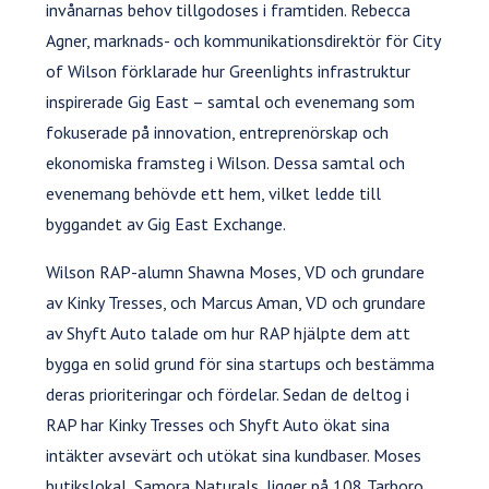
invånarnas behov tillgodoses i framtiden. Rebecca
Agner, marknads- och kommunikationsdirektör för City
of Wilson förklarade hur Greenlights infrastruktur
inspirerade Gig East – samtal och evenemang som
fokuserade på innovation, entreprenörskap och
ekonomiska framsteg i Wilson. Dessa samtal och
evenemang behövde ett hem, vilket ledde till
byggandet av Gig East Exchange.
Wilson RAP-alumn Shawna Moses, VD och grundare
av Kinky Tresses, och Marcus Aman, VD och grundare
av Shyft Auto talade om hur RAP hjälpte dem att
bygga en solid grund för sina startups och bestämma
deras prioriteringar och fördelar. Sedan de deltog i
RAP har Kinky Tresses och Shyft Auto ökat sina
intäkter avsevärt och utökat sina kundbaser. Moses
butikslokal, Samora Naturals, ligger på 108 Tarboro