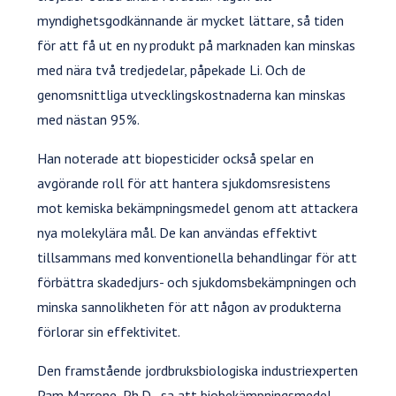
myndighetsgodkännande är mycket lättare, så tiden
för att få ut en ny produkt på marknaden kan minskas
med nära två tredjedelar, påpekade Li. Och de
genomsnittliga utvecklingskostnaderna kan minskas
med nästan 95%.
Han noterade att biopesticider också spelar en
avgörande roll för att hantera sjukdomsresistens
mot kemiska bekämpningsmedel genom att attackera
nya molekylära mål. De kan användas effektivt
tillsammans med konventionella behandlingar för att
förbättra skadedjurs- och sjukdomsbekämpningen och
minska sannolikheten för att någon av produkterna
förlorar sin effektivitet.
Den framstående jordbruksbiologiska industriexperten
Pam Marrone, Ph.D., sa att biobekämpningsmedel