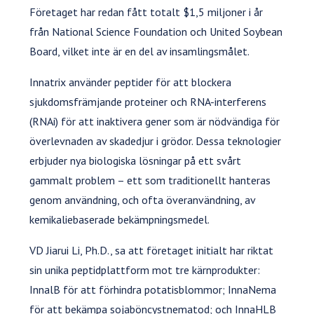
Företaget har redan fått totalt $1,5 miljoner i år
från National Science Foundation och United Soybean
Board, vilket inte är en del av insamlingsmålet.
Innatrix använder peptider för att blockera
sjukdomsfrämjande proteiner och RNA-interferens
(RNAi) för att inaktivera gener som är nödvändiga för
överlevnaden av skadedjur i grödor. Dessa teknologier
erbjuder nya biologiska lösningar på ett svårt
gammalt problem – ett som traditionellt hanteras
genom användning, och ofta överanvändning, av
kemikaliebaserade bekämpningsmedel.
VD Jiarui Li, Ph.D., sa att företaget initialt har riktat
sin unika peptidplattform mot tre kärnprodukter:
InnalB för att förhindra potatisblommor; InnaNema
för att bekämpa sojaböncystnematod; och InnaHLB