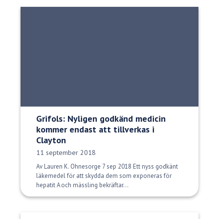
Grifols: Nyligen godkänd medicin
kommer endast att tillverkas i
Clayton
Publiceringsdatum:
11 september 2018
Av Lauren K. Ohnesorge 7 sep 2018 Ett nyss godkänt
läkemedel för att skydda dem som exponeras för
hepatit A och mässling bekräftar...