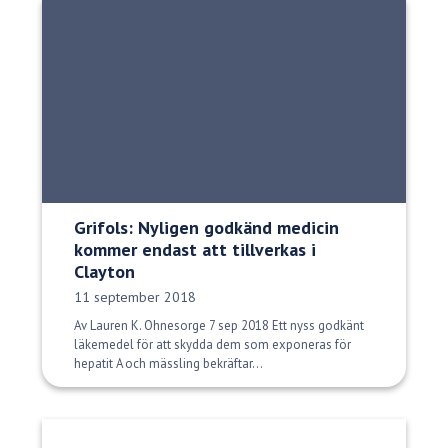
Grifols: Nyligen godkänd medicin
kommer endast att tillverkas i
Clayton
Publiceringsdatum:
11 september 2018
Av Lauren K. Ohnesorge 7 sep 2018 Ett nyss godkänt
läkemedel för att skydda dem som exponeras för
hepatit A och mässling bekräftar...