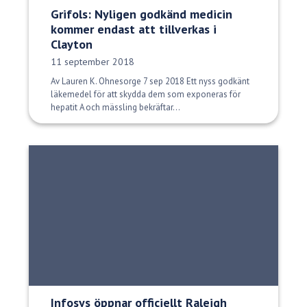
Grifols: Nyligen godkänd medicin
kommer endast att tillverkas i
Clayton
Publiceringsdatum:
11 september 2018
Av Lauren K. Ohnesorge 7 sep 2018 Ett nyss godkänt
läkemedel för att skydda dem som exponeras för
hepatit A och mässling bekräftar...
Infosys öppnar officiellt Raleigh