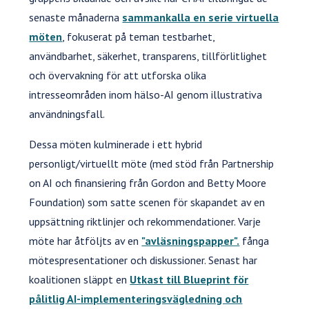
senaste månaderna
sammankalla en serie virtuella
möten
, fokuserat på teman testbarhet,
användbarhet, säkerhet, transparens, tillförlitlighet
och övervakning för att utforska olika
intresseområden inom hälso-AI genom illustrativa
användningsfall.
Dessa möten kulminerade i ett hybrid
personligt/virtuellt möte (med stöd från Partnership
on AI och finansiering från Gordon and Betty Moore
Foundation) som satte scenen för skapandet av en
uppsättning riktlinjer och rekommendationer. Varje
möte har åtföljts av en
"avläsningspapper".
fånga
mötespresentationer och diskussioner. Senast har
koalitionen släppt en
Utkast till Blueprint för
pålitlig AI-implementeringsvägledning och