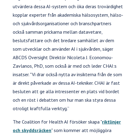
utvärdera dessa AI-system och öka deras trovärdighet
kopplar experter från akademiska hälsosystem, hälso-
och sjukvårdsorganisationer och branschpartners
också samman prickarna mellan datavetare,
beslutsfattare och det bredare samhället av dem
som utvecklar och använder AI i sjukvården, säger
ABCDS Oversight Direktör Nicoleta J. Economou-
Zavlanos, PhD, som också är med och leder CHAI:s
insatser. "Vi drar också nytta av insikterna från de som
är direkt påverkade av dessa AI-tekniker. CHAI är fast
besluten att ge alla intressenter en plats vid bordet
och en röst i debatten om hur man ska styra dessa
otroligt kraftfulla verktyg.”
The Coalition for Health AI försöker skapa "
riktlinjer
och skyddsräcken
" som kommer att möjliggöra