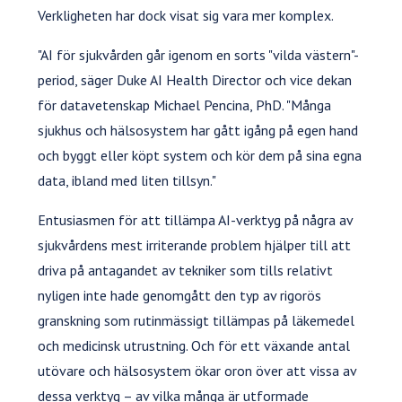
Verkligheten har dock visat sig vara mer komplex.
"AI för sjukvården går igenom en sorts "vilda västern"-
period, säger Duke AI Health Director och vice dekan
för datavetenskap Michael Pencina, PhD. "Många
sjukhus och hälsosystem har gått igång på egen hand
och byggt eller köpt system och kör dem på sina egna
data, ibland med liten tillsyn."
Entusiasmen för att tillämpa AI-verktyg på några av
sjukvårdens mest irriterande problem hjälper till att
driva på antagandet av tekniker som tills relativt
nyligen inte hade genomgått den typ av rigorös
granskning som rutinmässigt tillämpas på läkemedel
och medicinsk utrustning. Och för ett växande antal
utövare och hälsosystem ökar oron över att vissa av
dessa verktyg – av vilka många är utformade