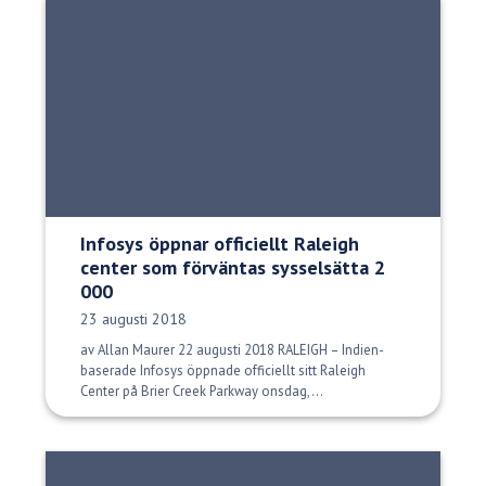
Infosys öppnar officiellt Raleigh
center som förväntas sysselsätta 2
000
Publiceringsdatum:
23 augusti 2018
av Allan Maurer 22 augusti 2018 RALEIGH – Indien-
baserade Infosys öppnade officiellt sitt Raleigh
Center på Brier Creek Parkway onsdag,...