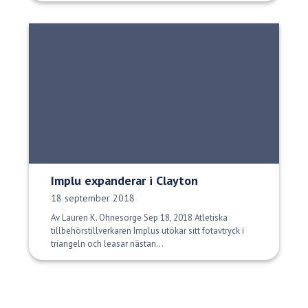
Implu expanderar i Clayton
Publiceringsdatum:
18 september 2018
Av Lauren K. Ohnesorge Sep 18, 2018 Atletiska
tillbehörstillverkaren Implus utökar sitt fotavtryck i
triangeln och leasar nästan...