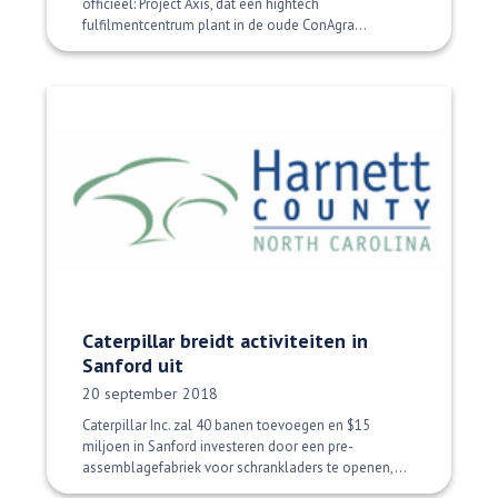
officieel: Project Axis, dat een hightech
fulfilmentcentrum plant in de oude ConAgra...
Caterpillar breidt activiteiten in
Sanford uit
Datum gepubliceerd:
20 september 2018
Caterpillar Inc. zal 40 banen toevoegen en $15
miljoen in Sanford investeren door een pre-
assemblagefabriek voor schrankladers te openen,...