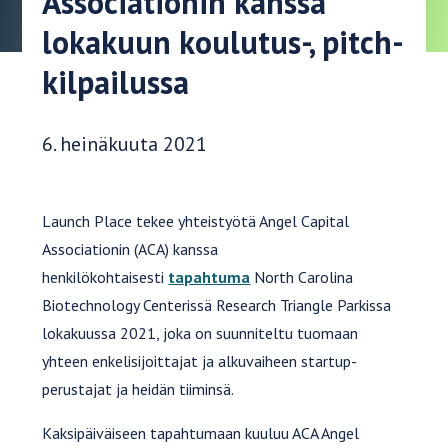
Associationin kanssa
lokakuun koulutus-, pitch-
kilpailussa
Julkaisupäivä:
6. heinäkuuta 2021
Launch Place tekee yhteistyötä Angel Capital
Associationin (ACA) kanssa
henkilökohtaisesti
tapahtuma
North Carolina
Biotechnology Centerissä Research Triangle Parkissa
lokakuussa 2021, joka on suunniteltu tuomaan
yhteen enkelisijoittajat ja alkuvaiheen startup-
perustajat ja heidän tiiminsä.
Kaksipäiväiseen tapahtumaan kuuluu ACA Angel