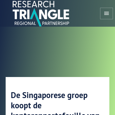
Doorgaan naar artikel
menu
De Singaporese groep
koopt de