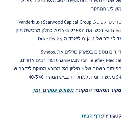
של שטחי משרדים ותעשייה מסוג Class A ליד פארק
משולש המחקר.
טריניטי קפיטל, Starwood Capital Group ו-Vanderbilt
Partners רכשו את הפארק ב-2015 כחלק מרכישת תיק
גדול יותר של $1.1 מיליארד מ-Duke Realty.
דיירים נוספים בפארק כוללים את Syneos,
ChannelAdvisor, Teleflex Medical ועוד רבים אחרים.
הפיתוח בשטח של 3 מיליון רגל מרובע ממוקם ליד כביש
54 ממש דרומית למחלף הכביש המהיר 40/540.
מקור המאמר המקורי:
משולש עסקים יומן
קטגוריות:
דף הבית