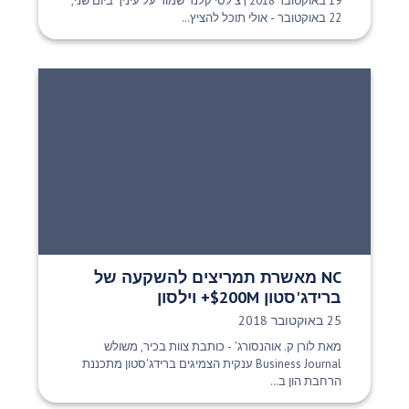
19 באוקטובר 2018 | צ'לסי קלנר שמור על עיניך ביום שני,
22 באוקטובר - אולי תוכל להציץ...
NC מאשרת תמריצים להשקעה של
ברידג'סטון $200M+ וילסון
תאריך פרסום:
25 באוקטובר 2018
מאת לורן ק. אוהנסורג' - כותבת צוות בכיר, משולש
Business Journal ענקית הצמיגים ברידג'סטון מתכננת
הרחבת הון ב...