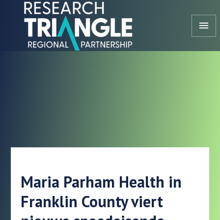
Doorgaan naar artikel
menu
Maria Parham Health in
Franklin County viert