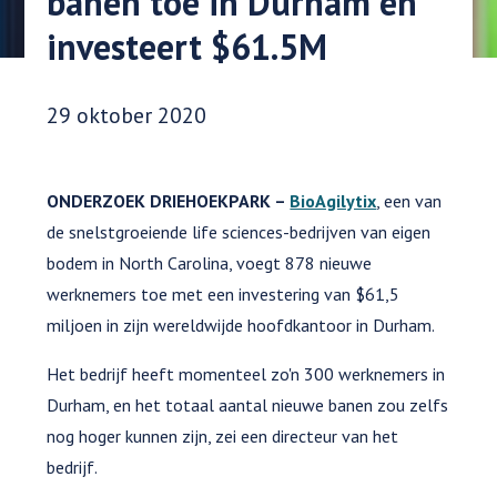
banen toe in Durham en
investeert $61.5M
Datum gepubliceerd:
29 oktober 2020
ONDERZOEK DRIEHOEKPARK –
BioAgilytix
, een van
de snelstgroeiende life sciences-bedrijven van eigen
bodem in North Carolina, voegt 878 nieuwe
werknemers toe met een investering van $61,5
miljoen in zijn wereldwijde hoofdkantoor in Durham.
Het bedrijf heeft momenteel zo'n 300 werknemers in
Durham, en het totaal aantal nieuwe banen zou zelfs
nog hoger kunnen zijn, zei een directeur van het
bedrijf.