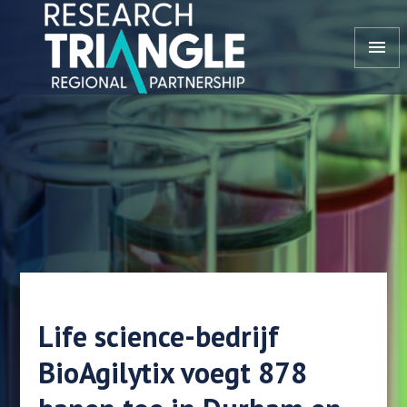
Doorgaan naar artikel
menu
Life science-bedrijf
BioAgilytix voegt 878