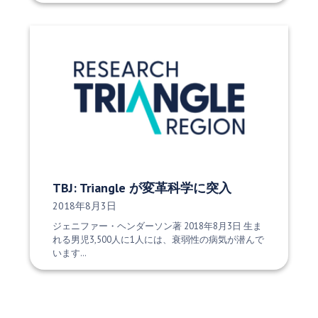
TBJ: Triangle が変革科学に突入
発行日:
2018年8月3日
ジェニファー・ヘンダーソン著 2018年8月3日 生ま
れる男児3,500人に1人には、衰弱性の病気が潜んで
います…