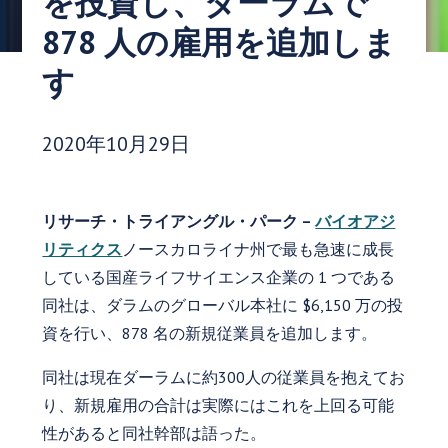
を投資し、ダーラムで
878 人の雇用を追加しま
す
発行日:
2020年10月29日
リサーチ・トライアングル・パーク –
バイオアジ
リティクス
ノースカロライナ州で最も急速に成長
している国産ライフサイエンス企業の 1 つである
同社は、ダラムのグローバル本社に $6,150 万の投
資を行い、878 名の新規従業員を追加します。
同社は現在ダーラムに約300人の従業員を抱えてお
り、新規雇用の合計は実際にはこれを上回る可能
性があると同社幹部は語った。