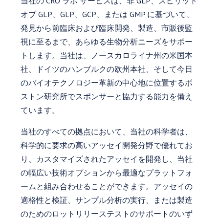
当社の CRO ラボ サービスは、非 GLP、スピリット
オブ GLP、GLP、GCP、または GMP に基づいて、
発見から前臨床および臨床開発、製造、市販後監
視に至るまで、あらゆる生物分析ニーズをサポー
トします。当社は、ノースカロライナ州の米国本
社、ドイツのハンブルクの欧州本社、そして今日
のバイオテクノロジー革新の中心地に位置するボ
ストン研究所でスポンサーと協力する能力を備え
ています。
当社のすべての拠点において、当社の科学者は、
科学的に要求の高いアッセイ開発分野で優れてお
り、カスタマイズされたアッセイを開発し、当社
の幅広い技術オプションから最適なプラットフォ
ームと組み合わせることができます。アッセイの
適格性と検証、サンプル分析の実行、または製造
のためのロットリリーステストのサポートのいず