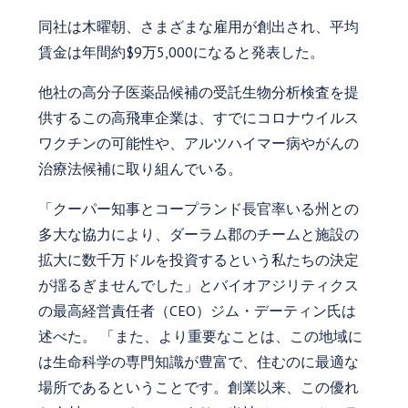
同社は木曜朝、さまざまな雇用が創出され、平均
賃金は年間約$9万5,000になると発表した。
他社の高分子医薬品候補の受託生物分析検査を提
供するこの高飛車企業は、すでにコロナウイルス
ワクチンの可能性や、アルツハイマー病やがんの
治療法候補に取り組んでいる。
「クーパー知事とコープランド長官率いる州との
多大な協力により、ダーラム郡のチームと施設の
拡大に数千万ドルを投資するという私たちの決定
が揺るぎませんでした」とバイオアジリティクス
の最高経営責任者（CEO）ジム・デーティン氏は
述べた。 「また、より重要なことは、この地域に
は生命科学の専門知識が豊富で、住むのに最適な
場所であるということです。創業以来、この優れ