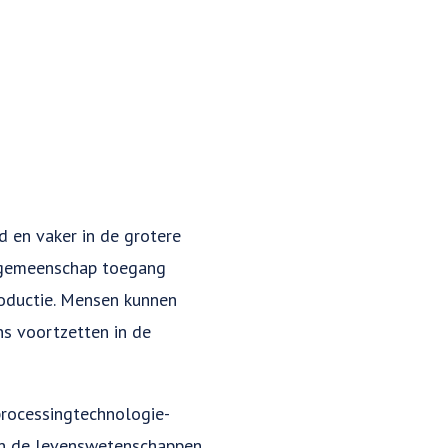
 en vaker in de grotere
ze gemeenschap toegang
roductie. Mensen kunnen
ns voortzetten in de
processingtechnologie-
nen de levenswetenschappen