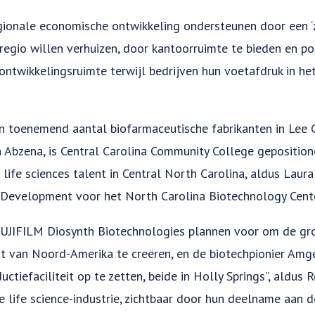
regionale economische ontwikkeling ondersteunen door een ‘
 regio willen verhuizen, door kantoorruimte te bieden en po
ontwikkelingsruimte terwijl bedrijven hun voetafdruk in he
 toenemend aantal biofarmaceutische fabrikanten in Lee C
 Abzena, is Central Carolina Community College geposition
ife sciences talent in Central North Carolina, aldus Laura 
 Development voor het North Carolina Biotechnology Cent
 FUJIFILM Diosynth Biotechnologies plannen voor om de gr
eit van Noord-Amerika te creëren, en de biotechpionier Amg
ctiefaciliteit op te zetten, beide in Holly Springs”, aldus
 life science-industrie, zichtbaar door hun deelname aan d