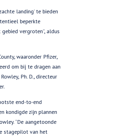
zachte landing’ te bieden
tentieel beperkte
t gebied vergroten”, aldus
ounty, waaronder Pfizer,
eerd om bij te dragen aan
Rowley, Ph. D., directeur
er.
ootste end-to-end
en kondigde zijn plannen
 Rowley. “De aangetoonde
e stagepilot van het