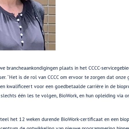
we brancheaankondigingen plaats in het CCCC-servicegebied
lser. “Het is de rol van CCCC om ervoor te zorgen dat on
sen kwalificeert voor een goedbetaalde carrière in de biop
 slechts één les te volgen, BioWork, en hun opleiding via o
teel het 12 weken durende BioWork-certificaat en een bio
et centrum de ontwikkeling van nieuwe programmering bin