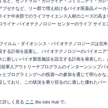
よると、セントラル・カロライナ・コミュニティ・カレ
アブゼナなど、リー郡で増え続けるバイオ医薬品メーカ
ライナ中央部でのライフサイエンス人材のニーズの高ま
カロライナ バイオテクノロジー センターのライフ サイ
富士フイルム・ダイオシンス・バイオテクノロジーズは北
設する計画を提案し、バイオテクノロジーのパイオニア
スに新しいバイオ製造施設を設立する計画を発表した」
techの退役軍人アウトリーチプログラムのインターンシップ
ャとプログラミングへの投資への参加を通じて明らかな
証しており、この状況を乗り切るのに適した優れたパー
て詳しく見る
ここ
Bio Jobs Hub で。