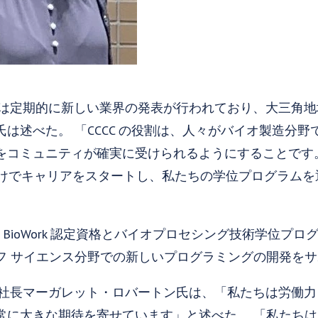
アでは定期的に新しい業界の発表が行われており、大三角
は述べた。 「CCCC の役割は、人々がバイオ製造分
コミュニティが確実に受けられるようにすることです。人々
るだけでキャリアをスタートし、私たちの学位プログラム
 BioWork 認定資格とバイオプロセシング技術学位プ
フ サイエンス分野での新しいプログラミングの開発を
当副社長マーガレット・ロバートン氏は、「私たちは労働
常に大きな期待を寄せています」と述べた。 「私たち