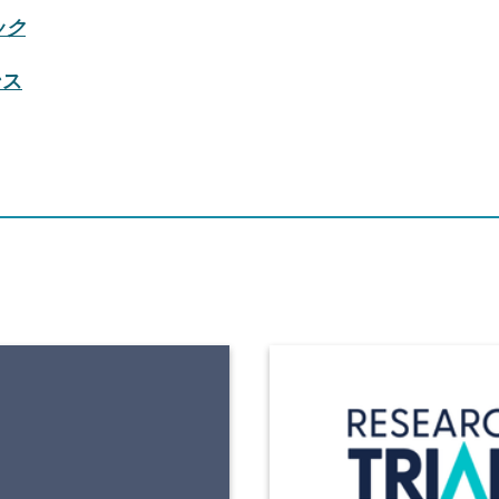
ック
ンス