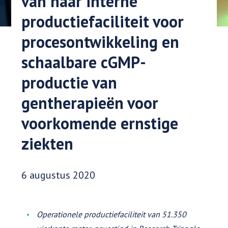
van haar interne
productiefaciliteit voor
procesontwikkeling en
schaalbare cGMP-
productie van
gentherapieën voor
voorkomende ernstige
ziekten
Datum gepubliceerd:
6 augustus 2020
Operationele productiefaciliteit van 51.350