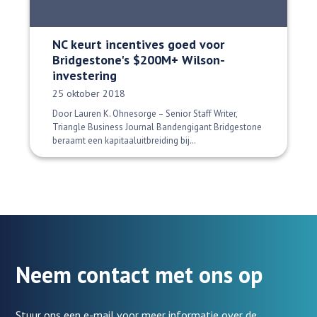
NC keurt incentives goed voor
Bridgestone's $200M+ Wilson-
investering
Datum gepubliceerd:
25 oktober 2018
Door Lauren K. Ohnesorge – Senior Staff Writer,
Triangle Business Journal Bandengigant Bridgestone
beraamt een kapitaaluitbreiding bij…
Neem contact met ons op
Stuur ons een e-mail voor meer informatie over de