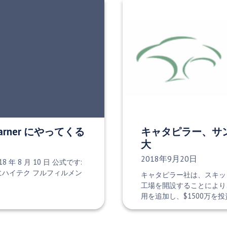
Garner にやってくる
キャタピラー、サ
大
発行日:
2018年9月20日
 2018 年 8 月 10 日 公式です:
Agra にハイテク フルフィルメン
キャタピラー社は、スキッ
工場を開設することにより
用を追加し、$1500万を