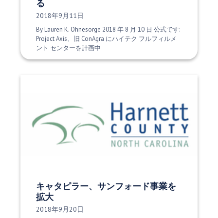
る
発行日:
2018年9月11日
By Lauren K. Ohnesorge 2018 年 8 月 10 日 公式です:
Project Axis、旧 ConAgra にハイテク フルフィルメ
ント センターを計画中
キャタピラー、サンフォード事業を
拡大
発行日:
2018年9月20日