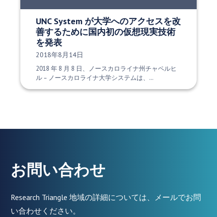
UNC System が大学へのアクセスを改
善するために国内初の仮想現実技術
を発表
発行日:
2018年8月14日
2018 年 8 月 8 日、ノースカロライナ州チャペルヒ
ル – ノースカロライナ大学システムは、…
お問い合わせ
Research Triangle 地域の詳細については、メールでお問
い合わせください。