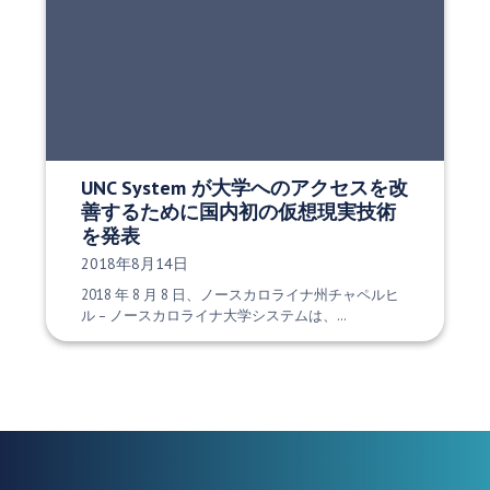
UNC System が大学へのアクセスを改
善するために国内初の仮想現実技術
を発表
発行日:
2018年8月14日
2018 年 8 月 8 日、ノースカロライナ州チャペルヒ
ル – ノースカロライナ大学システムは、…