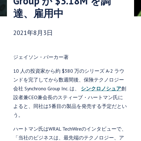
Group が $3.18M を調
達、雇用中
発行日:
2021年8月3日
ジェイソン・パーカー著
10 人の投資家から約 $380 万のシリーズ A-2 ラウ
ンドを完了してから数週間後、保険テクノロジー
会社 Synchrono Group Inc. は、
シンクロノシュア
創
設者兼CEO兼会長のスティーブ・ハートマン氏に
よると、同社は3番目の製品を発売する予定だとい
う。
ハートマン氏はWRAL TechWireのインタビューで、
「当社のビジネスは、最先端のテクノロジー、ア