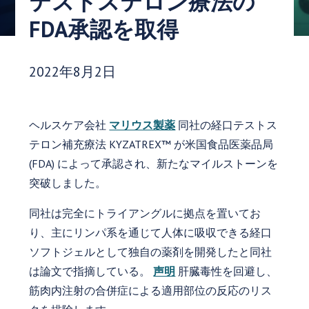
テストステロン療法の
FDA承認を取得
発行日:
2022年8月2日
ヘルスケア会社
マリウス製薬
同社の経口テストス
テロン補充療法 KYZATREX™ が米国食品医薬品局
(FDA) によって承認され、新たなマイルストーンを
突破しました。
同社は完全にトライアングルに拠点を置いてお
り、主にリンパ系を通じて人体に吸収できる経口
ソフトジェルとして独自の薬剤を開発したと同社
は論文で指摘している。
声明
肝臓毒性を回避し、
筋肉内注射の合併症による適用部位の反応のリス