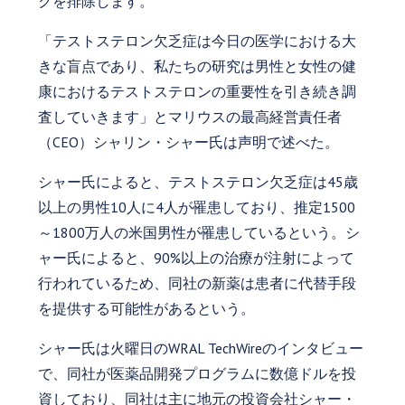
クを排除します。
「テストステロン欠乏症は今日の医学における大
きな盲点であり、私たちの研究は男性と女性の健
康におけるテストステロンの重要性を引き続き調
査していきます」とマリウスの最高経営責任者
（CEO）シャリン・シャー氏は声明で述べた。
シャー氏によると、テストステロン欠乏症は45歳
以上の男性10人に4人が罹患しており、推定1500
～1800万人の米国男性が罹患しているという。シ
ャー氏によると、90%以上の治療が注射によって
行われているため、同社の新薬は患者に代替手段
を提供する可能性があるという。
シャー氏は火曜日のWRAL TechWireのインタビュー
で、同社が医薬品開発プログラムに数億ドルを投
資しており、同社は主に地元の投資会社シャー・