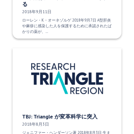
る
発行日:
2018年9月11日
ローレン・K・オーネゾルゲ 2018年9月7日 A型肝炎
や麻疹に感染した人を保護するために承認されたば
かりの薬が、…
TBJ: Triangle が変革科学に突入
発行日:
2018年8月3日
ジェニファー・ヘンダーソン著 2018年8月3日 生ま