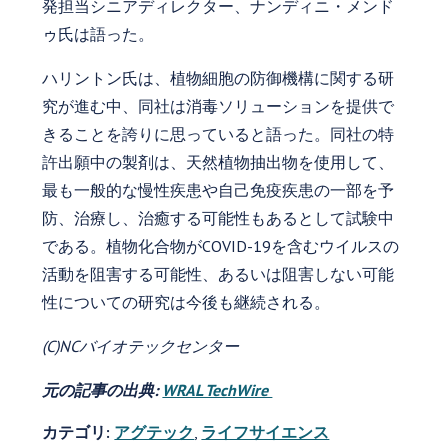
発担当シニアディレクター、ナンディニ・メンド
ゥ氏は語った。
ハリントン氏は、植物細胞の防御機構に関する研
究が進む中、同社は消毒ソリューションを提供で
きることを誇りに思っていると語った。同社の特
許出願中の製剤は、天然植物抽出物を使用して、
最も一般的な慢性疾患や自己免疫疾患の一部を予
防、治療し、治癒する可能性もあるとして試験中
である。植物化合物がCOVID-19を含むウイルスの
活動を阻害する可能性、あるいは阻害しない可能
性についての研究は今後も継続される。
(C)NCバイオテックセンター
元の記事の出典:
WRAL TechWire
カテゴリ:
アグテック
,
ライフサイエンス