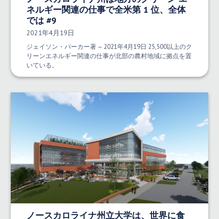
ネルギー関連の仕事で全米第 1 位、全体
では #9
発行日:
2021年4月19日
ジェイソン・パーカー著 — 2021年4月19日 25,500以上のク
リーンエネルギー関連の仕事が北部の農村地域に拠点を置
いている。
ノースカロライナ州立大学は、世界に食