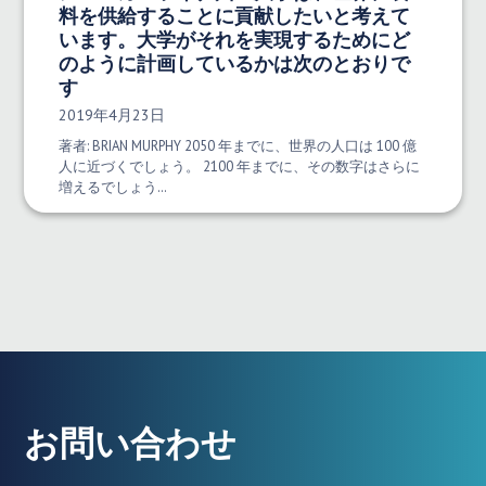
料を供給することに貢献したいと考えて
います。大学がそれを実現するためにど
のように計画しているかは次のとおりで
す
発行日:
2019年4月23日
著者: BRIAN MURPHY 2050 年までに、世界の人口は 100 億
人に近づくでしょう。 2100 年までに、その数字はさらに
増えるでしょう…
お問い合わせ