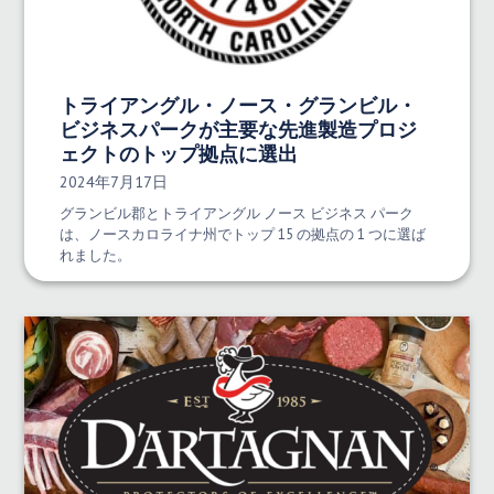
トライアングル・ノース・グランビル・
ビジネスパークが主要な先進製造プロジ
ェクトのトップ拠点に選出
発行日:
2024年7月17日
グランビル郡とトライアングル ノース ビジネス パーク
は、ノースカロライナ州でトップ 15 の拠点の 1 つに選ば
れました。