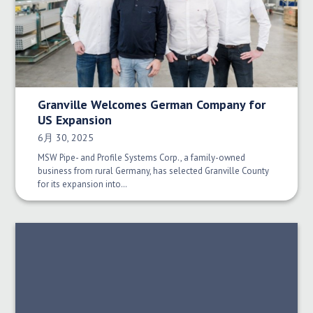
Granville Welcomes German Company for
US Expansion
発行日:
6月 30, 2025
MSW Pipe- and Profile Systems Corp., a family-owned
business from rural Germany, has selected Granville County
for its expansion into…