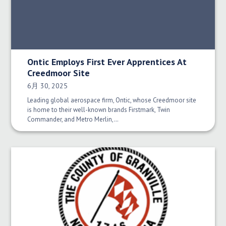
Ontic Employs First Ever Apprentices At
Creedmoor Site
発行日:
6月 30, 2025
Leading global aerospace firm, Ontic, whose Creedmoor site
is home to their well-known brands Firstmark, Twin
Commander, and Metro Merlin,…