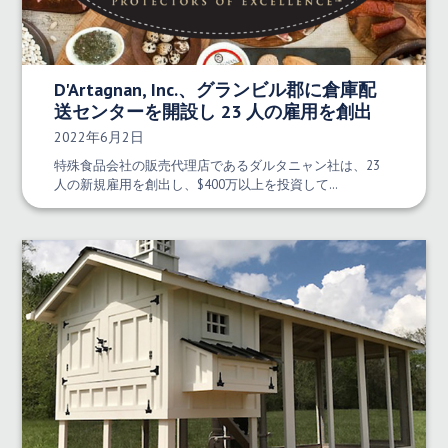
D'Artagnan, Inc.、グランビル郡に倉庫配
送センターを開設し 23 人の雇用を創出
発行日:
2022年6月2日
特殊食品会社の販売代理店であるダルタニャン社は、23
人の新規雇用を創出し、$400万以上を投資して…