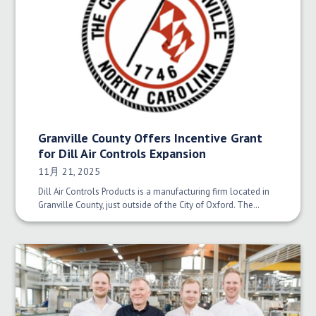
Granville County Offers Incentive Grant
for Dill Air Controls Expansion
発行日:
11月 21, 2025
Dill Air Controls Products is a manufacturing firm located in
Granville County, just outside of the City of Oxford. The…