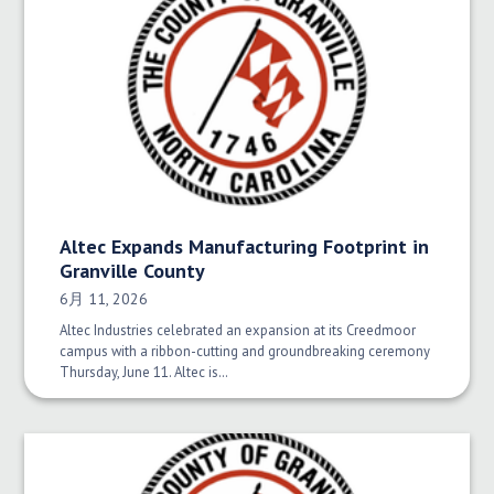
Altec Expands Manufacturing Footprint in
Granville County
発行日:
6月 11, 2026
Altec Industries celebrated an expansion at its Creedmoor
campus with a ribbon-cutting and groundbreaking ceremony
Thursday, June 11. Altec is…