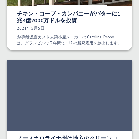
チキン・コープ・カンパニーがバターに1
兆4億2000万ドルを投資
発行日:
2021年5月5日
知事報道室
カスタム鶏小屋メーカーの Carolina Coops
は、グランビルで 3 年間で 147 の新規雇用を創出します。
ノースカロライナ州は地方のクリーン エ