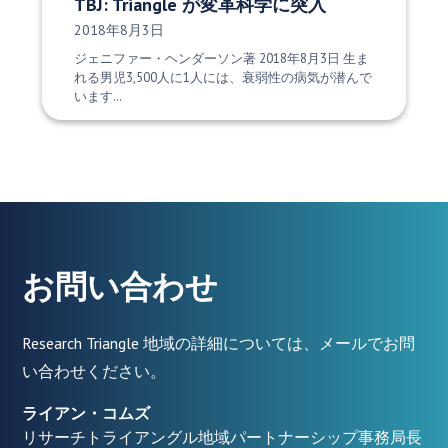
TBJ: Triangle が変革科学に突入
発行日:
2018年8月3日
ジェニファー・ヘンダーソン著 2018年8月3日 生ま
れる男児3,500人に1人には、衰弱性の病気が潜んで
います…
お問い合わせ
Research Triangle 地域の詳細については、メールでお問
い合わせください。
ライアン・コムズ
リサーチトライアングル地域パートナーシップ事務局長