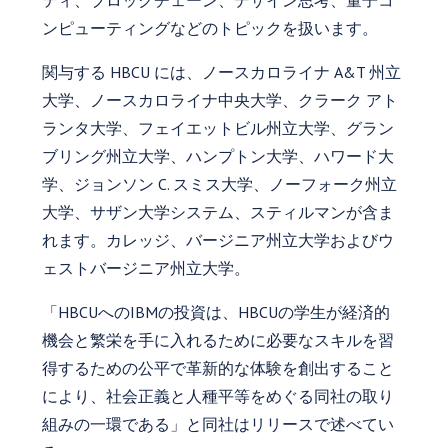
ティ、ブロックチェーン、デザイン思考、量子コ
ンピューティングなどのトピックを扱います。
関与する HBCU には、ノースカロライナ A&T 州立
大学、ノースカロライナ中央大学、クラーク アト
ランタ大学、フェイエットビル州立大学、グラン
ブリング州立大学、ハンプトン大学、ハワード大
学、ジョンソン C. スミス大学、ノーフォーク州立
大学、サザン大学システム、スティルマンが含ま
れます。カレッジ、バージニア州立大学およびウ
ェストバージニア州立大学。
「HBCUへのIBMの投資は、HBCUの学生が経済的
機会と繁栄を手に入れるために必要なスキルを習
得するための公平で革新的な体験を創出すること
により、社会正義と人種平等をめぐる同社の取り
組みの一環である」と同社はリリースで述べてい