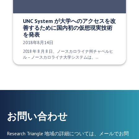
UNC System が大学へのアクセスを改
善するために国内初の仮想現実技術
を発表
発行日:
2018年8月14日
2018 年 8 月 8 日、ノースカロライナ州チャペルヒ
ル – ノースカロライナ大学システムは、…
お問い合わせ
Research Triangle 地域の詳細については、メールでお問