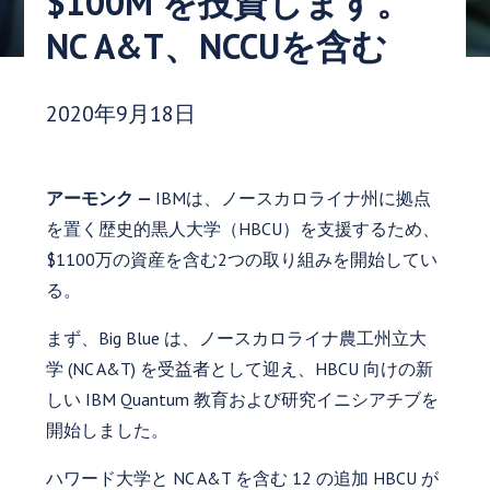
$100M を投資します。
NC A&T、NCCUを含む
発行日:
2020年9月18日
アーモンク —
IBMは、ノースカロライナ州に拠点
を置く歴史的黒人大学（HBCU）を支援するため、
$1100万の資産を含む2つの取り組みを開始してい
る。
まず、Big Blue は、ノースカロライナ農工州立大
学 (NC A&T) を受益者として迎え、HBCU 向けの新
しい IBM Quantum 教育および研究イニシアチブを
開始しました。
ハワード大学と NC A&T を含む 12 の追加 HBCU が