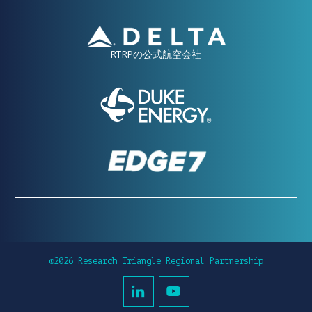
RTRPの公式航空会社
©2026 Research Triangle Regional Partnership