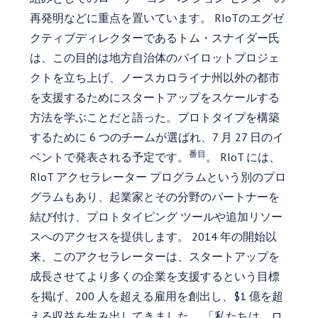
再発明などに重点を置いています。 RIoTのエグゼ
クティブディレクターであるトム・スナイダー氏
は、この目的は地方自治体のパイロットプロジェ
クトを立ち上げ、ノースカロライナ州以外の都市
を支援するためにスタートアップをスケールする
方法を学ぶことだと語った。プロトタイプを構築
するために 6 つのチームが選ばれ、7 月 27 日のイ
番目
ベントで発表される予定です。
。 RIoT には、
RIoT アクセラレーター プログラムという別のプロ
グラムもあり、起業家とその分野のパートナーを
結び付け、プロトタイピング ツールや追加リソー
スへのアクセスを提供します。 2014 年の開始以
来、このアクセラレーターは、スタートアップを
成長させてより多くの企業を支援するという目標
を掲げ、200 人を超える雇用を創出し、$1 億を超
える収益を生み出してきました。 「私たちは、ロ