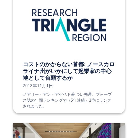
コストのかからない首都: ノースカロ
ライナ州がいかにして起業家の中心
地として台頭するか
発行日:
2018年11月1日
メアリー・アン・アゼベド著 つい先週、フォーブ
ス誌の年間ランキングで（3年連続）2位にランク
されました。