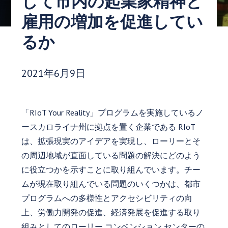
して市内の起業家精神と
雇用の増加を促進してい
るか
発行日:
2021年6月9日
「RIoT Your Reality」プログラムを実施しているノ
ースカロライナ州に拠点を置く企業である RIoT
は、拡張現実のアイデアを実現し、ローリーとそ
の周辺地域が直面している問題の解決にどのよう
に役立つかを示すことに取り組んでいます。チー
ムが現在取り組んでいる問題のいくつかは、都市
プログラムへの多様性とアクセシビリティの向
上、労働力開発の促進、経済発展を促進する取り
組みとしてのローリー コンベンション センターの