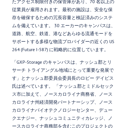
たアクセス制限付きの保管庫があり、70 名以上の
従業員が雇用されます。最初の施設は、安全な保
存を確保するための冗長容量と検証済みのシステ
ムを備えています。 30 エーカーのキャンパスは、
道路、航空、鉄道、港などあらゆる流通モードを
サポートする多様な物流プロバイダーの近くの US
264 (Future I-587) に戦略的に位置しています。
「GXP-Storage のキャンパスは、ナッシュ郡とリ
サーチ トライアングル地域にとって重要な発展で
す」とナッシュ郡委員会委員長のロビー デイビス
氏は述べています。 「ナッシュ郡とミドルセック
ス市に加えて、ノースカロライナ商務省、ノース
カロライナ州経済開発パートナーシップ、ノース
カロライナバイオテクノロジーセンター、デュー
クエナジー、ナッシュコミュニティカレッジ、ノ
ースカロライナ商務部を含むこのプロジェクトの