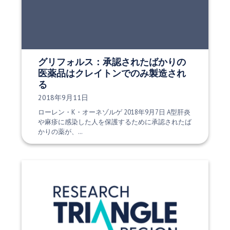
グリフォルス：承認されたばかりの
医薬品はクレイトンでのみ製造され
る
発行日:
2018年9月11日
ローレン・K・オーネゾルゲ 2018年9月7日 A型肝炎
や麻疹に感染した人を保護するために承認されたば
かりの薬が、…