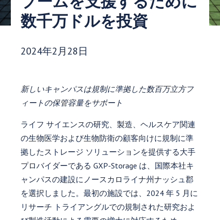
ブームを支援するために
数千万ドルを投資
発行日:
2024年2月28日
新しいキャンパスは規制に準拠した数百万立方フ
ィートの保管容量をサポート
ライフ サイエンスの研究、製造、ヘルスケア関連
の生物医学および生物防衛の顧客向けに規制に準
拠したストレージ ソリューションを提供する大手
プロバイダーである GXP-Storage は、国際本社キ
ャンパスの建設にノースカロライナ州ナッシュ郡
を選択しました。最初の施設では、2024 年 5 月に
リサーチ トライアングルでの規制された研究およ