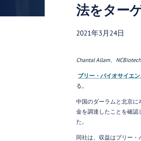
法をター
発行日:
2021年3月24日
Chantal Allam、NCBiot
ブリー・バイオサイエン
る。
中国のダーラムと北京に
金を調達したことを確認した。
た。
同社は、収益はブリー・