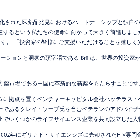
高度に差別化された医薬品発見におけるパートナーシップと独
るという私たちの使命に向かって大きく前進しました。」と B
べています。 「投資家の皆様にご支援いただけることを嬉し
ーションと洞察の頭字語である Brii は、世界の投資家からの
処方薬市場である中国に革新的な新薬をもたらすことです
ムに拠点を置くベンチャーキャピタル会社ハッテラス・
ーであるクレイ・ソープ氏を含むベテランのアドバイザ
州でいくつかのライフサイエンス企業を共同設立した人
002年にギリアド・サイエンシズに売却されたHIV専