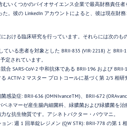
含むいくつかのバイオサイエンス企業で最高財務責任者
た。彼の LinkedIn アカウントによると、彼は現在
感染症における臨床研究を行っています。それらには次のも
ている患者を対象とした BRII-835 (VIR-2218) と BRII-1
月予定されています。
 非競合 SARS-CoV-2 中和抗体である BRII-196 および B
 ACTIV-2 マスター プロトコールに基づく第 2/3 
BRII-636 (OMNIvanceTM)、BRII-672 (ORAvance
は、カルバペネマーゼ産生腸内細菌科、緑膿菌および緑膿菌を治
強力な抗生物質です。アシネトバクター・バウマニ。
ョン: 週 1 回単錠レジメン (QW STR): BRII-778 の