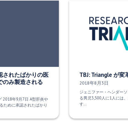
認されたばかりの医
TBJ: Triangle
でのみ製造される
発行日:
2018年8月3日
ジェニファー・ヘンダーソン著
る男児3,500人に1人に
2018年9月7日 A型肝炎や
す…
るために承認されたばかり