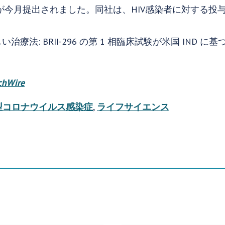
国 IND が今月提出されました。同社は、HIV感染者に対す
療法: BRII-296 の第 1 相臨床試験が米国 IND 
chWire
（新型コロナウイルス感染症
,
ライフサイエンス