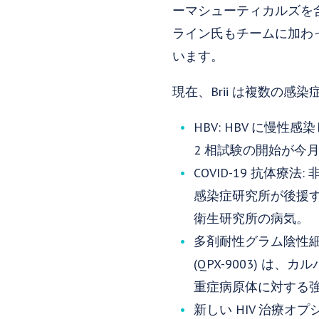
ーマシューティカルズを
ライン氏もチームに加わっ
います。
現在、Brii は複数の
HBV: HBV に慢性感染し
2 相試験の開始が今
COVID-19 抗体療法:
感染症研究所が後援する
衛生研究所の病気。
多剤耐性グラム陰性細菌感染症: 
(QPX-9003) 
重症病原体に対する
新しい HIV 治療オプシ