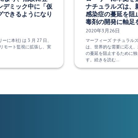
ンデミック中に「仮
ナチュラルズは、
グできるようになり
感染症の蔓延を阻
毒剤の開発に軸足
発行日:
2020年3月26日
(ローリーに本社) は 3 月 27 日、
マーフィーズ ナチュラル
リモート監視に拡張し、実
は、世界的な需要に応え、
の蔓延を阻止するために独
す。続きを読む…