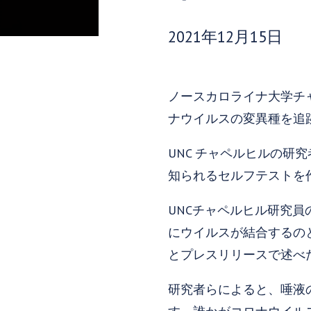
発行日:
2021年12月15日
ノースカロライナ大学チ
ナウイルスの変異種を追
UNC チャペルヒルの研究
知られるセルフテストを
UNCチャペルヒル研究
にウイルスが結合するの
とプレスリリースで述べ
研究者らによると、唾液