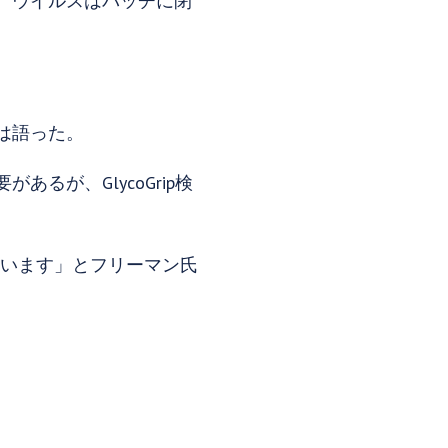
、ウイルスはパッチに閉
。
は語った。
が、GlycoGrip検
えています」とフリーマン氏