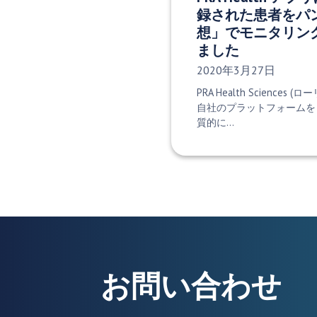
録された患者をパ
想」でモニタリン
ました
発行日:
2020年3月27日
PRA Health Sciences 
自社のプラットフォームを
質的に…
お問い合わせ