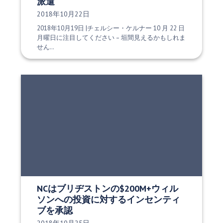
派遣
発行日:
2018年10月22日
2018年10月19日 |チェルシー・ケルナー 10 月 22 日
月曜日に注目してください – 垣間見えるかもしれま
せん…
NCはブリヂストンの$200M+ウィル
ソンへの投資に対するインセンティ
ブを承認
発行日: