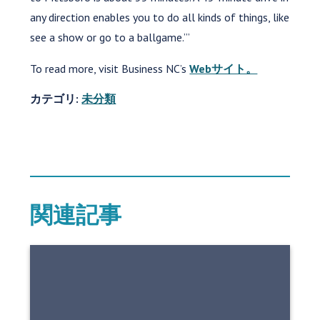
any direction enables you to do all kinds of things, like
see a show or go to a ballgame.’”
To read more, visit Business NC’s
Webサイト。
カテゴリ:
未分類
関連記事