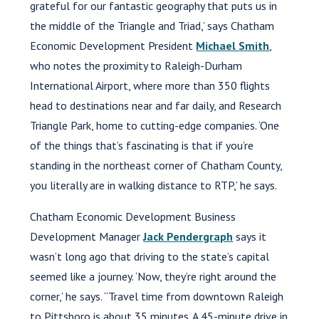
grateful for our fantastic geography that puts us in
the middle of the Triangle and Triad,’ says Chatham
Economic Development President
Michael Smith
,
who notes the proximity to Raleigh-Durham
International Airport, where more than 350 flights
head to destinations near and far daily, and Research
Triangle Park, home to cutting-edge companies. ‘One
of the things that’s fascinating is that if you’re
standing in the northeast corner of Chatham County,
you literally are in walking distance to RTP,’ he says.
Chatham Economic Development Business
Development Manager
Jack Pendergraph
says it
wasn’t long ago that driving to the state’s capital
seemed like a journey. ‘Now, they’re right around the
corner,’ he says. “Travel time from downtown Raleigh
to Pittsboro is about 35 minutes. A 45-minute drive in