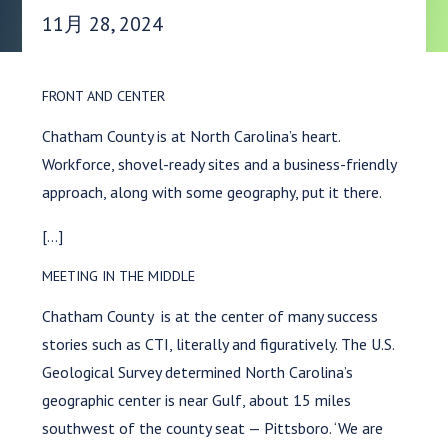
発行日:
11月 28, 2024
FRONT AND CENTER
Chatham County is at North Carolina’s heart.
Workforce, shovel-ready sites and a business-friendly
approach, along with some geography, put it there.
[…]
MEETING IN THE MIDDLE
Chatham County is at the center of many success
stories such as CTI, literally and figuratively. The U.S.
Geological Survey determined North Carolina’s
geographic center is near Gulf, about 15 miles
southwest of the county seat — Pittsboro. ‘We are