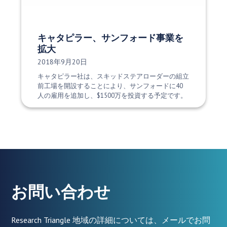
キャタピラー、サンフォード事業を
拡大
発行日:
2018年9月20日
キャタピラー社は、スキッドステアローダーの組立
前工場を開設することにより、サンフォードに40
人の雇用を追加し、$1500万を投資する予定です。
お問い合わせ
Research Triangle 地域の詳細については、メールでお問