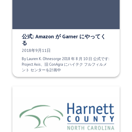
公式: Amazon が Garner にやってく
る
発行日:
2018年9月11日
By Lauren K. Ohnesorge 2018 年 8 月 10 日 公式です:
Project Axis、旧 ConAgra にハイテク フルフィルメ
ント センターを計画中