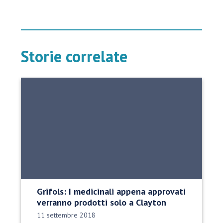
Storie correlate
Grifols: I medicinali appena approvati
verranno prodotti solo a Clayton
Data di pubblicazione:
11 settembre 2018