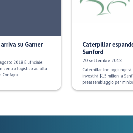
 arriva su Garner
Caterpillar espande
Sanford
Data di pubblicazione:
20 settembre 2018
agosto 2018 È ufficiale:
n centro logistico ad alta
Caterpillar Inc. aggiungerà 
o ConAgra...
investirà $15 milioni a San
preassemblaggio per minipal