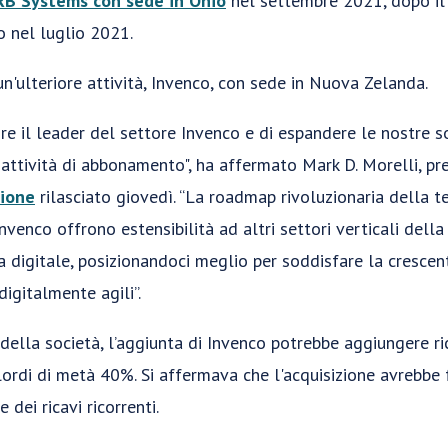
RB Systems con sede in Ohio
nel settembre 2021, dopo i
 nel luglio 2021.
un'ulteriore attività, Invenco, con sede in Nuova Zelanda.
ire il leader del settore Invenco e di espandere le nostre so
 attività di abbonamento", ha affermato Mark D. Morelli, pr
zione
rilasciato giovedì. “La roadmap rivoluzionaria della
nvenco offrono estensibilità ad altri settori verticali della
ia digitale, posizionandoci meglio per soddisfare la cresce
digitalmente agili”.
della società, l’aggiunta di Invenco potrebbe aggiungere r
 lordi di metà 40%. Si affermava che l'acquisizione avrebbe
 dei ricavi ricorrenti.