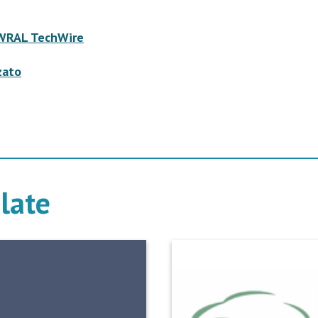
WRAL TechWire
zato
elate