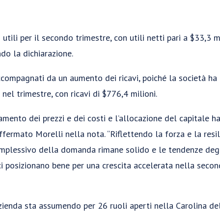
utili per il secondo trimestre, con utili netti pari a $33,3 mil
ndo la dichiarazione.
compagnati da un aumento dei ricavi, poiché la società ha 
nel trimestre, con ricavi di $776,4 milioni.
amento dei prezzi e dei costi e l’allocazione del capitale 
 affermato Morelli nella nota. “Riflettendo la forza e la res
omplessivo della domanda rimane solido e le tendenze degli
o ci posizionano bene per una crescita accelerata nella seco
azienda sta assumendo per 26 ruoli aperti nella Carolina d