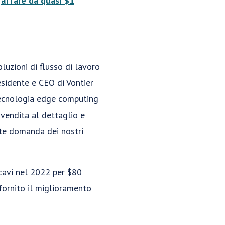
l
affare da quasi $1
luzioni di flusso di lavoro
esidente e CEO di Vontier
 tecnologia edge computing
 vendita al dettaglio e
nte domanda dei nostri
icavi nel 2022 per $80
 fornito il miglioramento