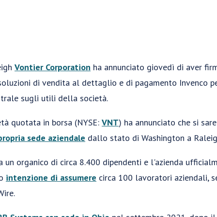
eigh
Vontier Corporation
ha annunciato giovedì di aver fir
 soluzioni di vendita al dettaglio e di pagamento Invenco 
rale sugli utili della società.
età quotata in borsa (NYSE:
VNT
) ha annunciato che si sar
propria sede aziendale
dallo stato di Washington a Raleig
a un organico di circa 8.400 dipendenti e l'azienda ufficia
no
intenzione di assumere
circa 100 lavoratori aziendali, 
ire.