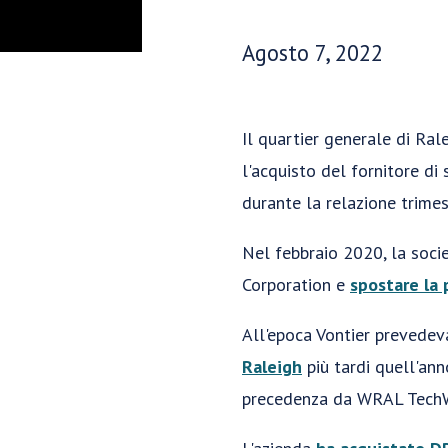
Data di pubblicazione:
Agosto 7, 2022
Il quartier generale di Ral
l'acquisto del fornitore di
durante la relazione trimest
Nel febbraio 2020, la soci
Corporation e
spostare la 
All'epoca Vontier prevedev
Raleigh
più tardi quell'an
precedenza da WRAL TechW