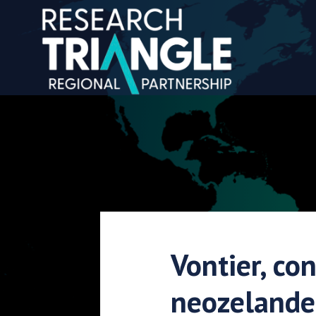
Salta al contenuto
Vontier, co
neozelande