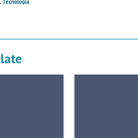
,
Tecnologia
elate