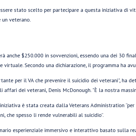
sere stato scelto per partecipare a questa iniziativa di vi
 un veterano.
erà anche $250.000 in sovvenzioni, essendo una dei 30 final
 virtuale. Secondo una dichiarazione, il programma ha avut
tante per il VA che prevenire il suicidio dei veterani", ha de
i affari dei veterani, Denis McDonough. "È la nostra massima
’iniziativa è stata creata dalla Veterans Administration “per
i, che spesso li rende vulnerabili al suicidio”.
ario esperienziale immersivo e interattivo basato sulla r