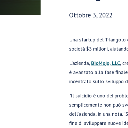
Data di pubblicazione:
Ottobre 3, 2022
Una startup del Triangolo 
società $3 milioni, aiutando
L'azienda,
BioMojo, LLC
, c
è avanzato alla fase final
incentrato sullo sviluppo d
"Il suicidio è uno dei probl
semplicemente non può svo
dell'azienda, in una nota. 
fine di sviluppare nuove id