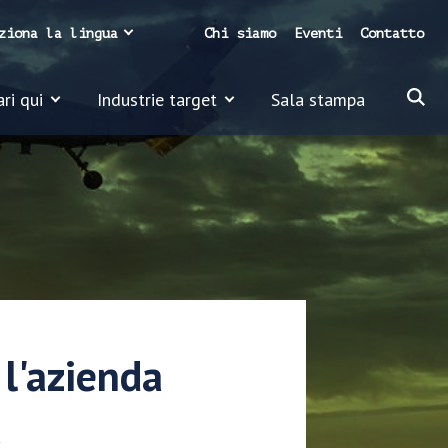
ziona la lingua
Chi siamo
Eventi
Contatto
ari qui
Industrie target
Sala stampa
 l'azienda
a