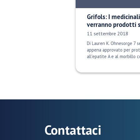
Grifols: I medicina
verranno prodotti 
Data di pubblicazione:
11 settembre 2018
Di Lauren K. Ohnesorge 7 
appena approvato per prot
all'epatite A e al morbillo c
Contattaci