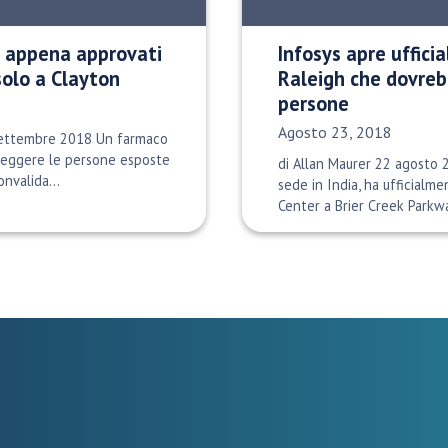
li appena approvati
Infosys apre uffici
solo a Clayton
Raleigh che dovreb
persone
Data di pubblicazione:
Agosto 23, 2018
settembre 2018 Un farmaco
eggere le persone esposte
di Allan Maurer 22 agosto 
onvalida...
sede in India, ha ufficialme
Center a Brier Creek Parkwa