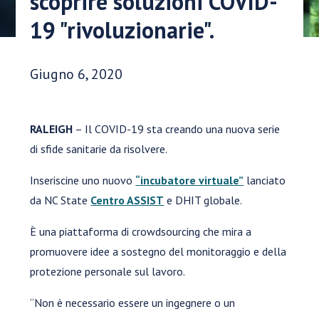
scoprire soluzioni COVID-
19 "rivoluzionarie".
Data di pubblicazione:
Giugno 6, 2020
RALEIGH
– Il COVID-19 sta creando una nuova serie
di sfide sanitarie da risolvere.
Inseriscine uno nuovo
“incubatore virtuale”
lanciato
da NC State
Centro ASSIST
e DHIT globale.
È una piattaforma di crowdsourcing che mira a
promuovere idee a sostegno del monitoraggio e della
protezione personale sul lavoro.
“Non è necessario essere un ingegnere o un