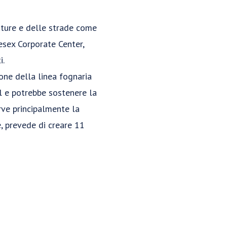
ature e delle strade come
esex Corporate Center,
i.
one della linea fognaria
l e potrebbe sostenere la
erve principalmente la
e, prevede di creare 11