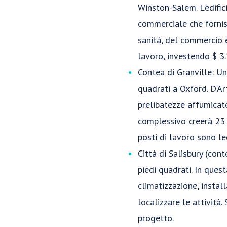
Winston-Salem. L'edifi
commerciale che fornisce
sanità, del commercio e
lavoro, investendo $ 3
Contea di Granville: Un
quadrati a Oxford. D'Ar
prelibatezze affumicate
complessivo creerà 23 
posti di lavoro sono l
Città di Salisbury (con
piedi quadrati. In quest
climatizzazione, instal
localizzare le attività
progetto.