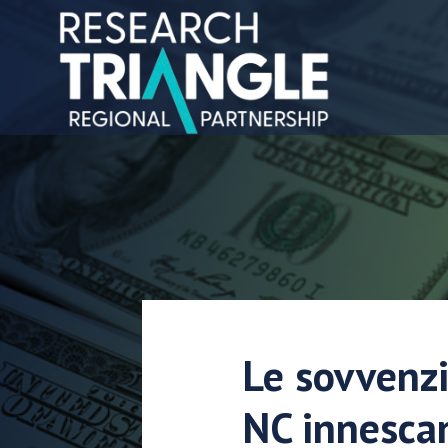
Salta al contenuto
Le sovvenzio
NC innescan