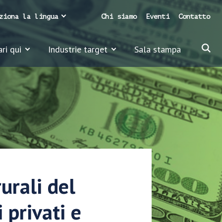
ziona la lingua
Chi siamo
Eventi
Contatto
ari qui
Industrie target
Sala stampa
urali del
privati e