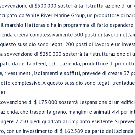
ovvenzione di $500.000 sosterrà la ristrutturazione di un e
cupato da White River Marine Group, un produttore di barch
 il marchio Hatteras e ha in programma di farlo espandere 
'azienda creerà complessivamente 500 posti di lavoro nell'
questo sussidio sono legati 200 posti di lavoro e un invest
a sovvenzione di $250.000 sosterrà la ristrutturazione di u
ato da certainTeed, LLC. L'azienda, produttrice di prodotti p
re, rivestimenti, isolamenti e soffitti, prevede di creare 37 
getto complessivo. A questo sussidio sono legati trentadue 
00.
sovvenzione di $ 175.000 sosterrà l'espansione di un edifi
'azienda, che trasporta grano, mangimi e animali vivi per int
ungere 2.250 piedi quadrati all'impianto esistente. Si prev
ro, con un investimento di $ 162.589 da parte dell'azienda.