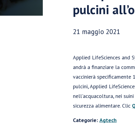
pulcini all’
Data di pubblicazione:
21 maggio 2021
Applied LifeSciences and Sy
andrà a finanziare la comme
vaccinierà specificamente 1
pulcini, Applied LifeScienc
nell'acquacoltura, nei suin
sicurezza alimentare. Clic
Q
Categorie:
Agtech