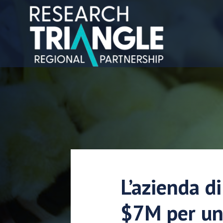
Salta al contenuto
L’azienda d
$7M per un