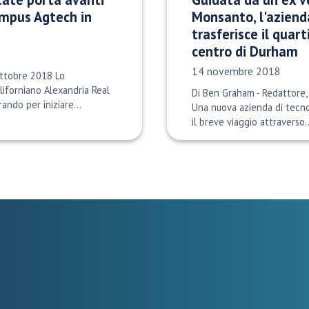
ampus Agtech in
Monsanto, l'aziend
trasferisce il quar
centro di Durham
Data di pubblicazione:
14 novembre 2018
ottobre 2018 Lo
liforniano Alexandria Real
Di Ben Graham - Redattore, 
rando per iniziare...
Una nuova azienda di tecno
il breve viaggio attraverso..