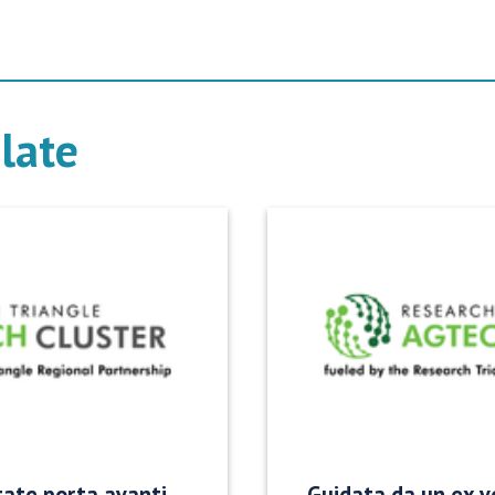
elate
tate porta avanti
Guidata da un ex v