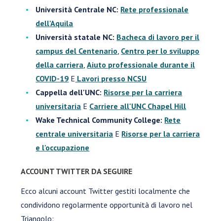
Università Centrale NC:
Rete professionale
dell'Aquila
Università statale NC:
Bacheca di lavoro per il
campus del Centenario
,
Centro per lo sviluppo
della carriera
,
Aiuto professionale durante il
COVID-19
E
Lavori presso NCSU
Cappella dell'UNC:
Risorse per la carriera
universitaria
E
Carriere all'UNC Chapel Hill
Wake Technical Community College:
Rete
centrale universitaria
E
Risorse per la carriera
e l'occupazione
ACCOUNT TWITTER DA SEGUIRE
Ecco alcuni account Twitter gestiti localmente che
condividono regolarmente opportunità di lavoro nel
Triangolo: