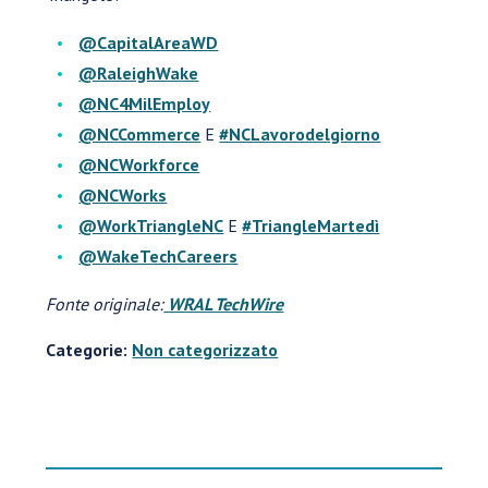
@CapitalAreaWD
@RaleighWake
@NC4MilEmploy
@NCCommerce
E
#NCLavorodelgiorno
@NCWorkforce
@NCWorks
@WorkTriangleNC
E
#TriangleMartedì
@WakeTechCareers
Fonte originale:
WRAL TechWire
Categorie:
Non categorizzato