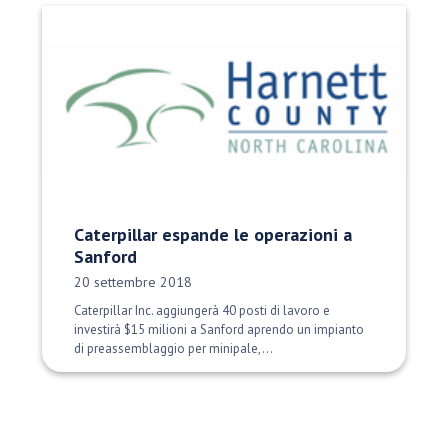
Caterpillar espande le operazioni a
Sanford
Data di pubblicazione:
20 settembre 2018
Caterpillar Inc. aggiungerà 40 posti di lavoro e
investirà $15 milioni a Sanford aprendo un impianto
di preassemblaggio per minipale,...