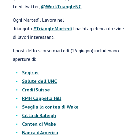
feed Twitter,
@WorkTriangleNC
.
Ogni Martedì, Lavora nel
Triangolo
#TriangleMartedì
l'hashtag elenca dozzine
di lavori interessanti.
I post dello scorso martedì (15 giugno) includevano
aperture di:
Seqirus
Salute dell'UNC
CreditSuisse
RMH Cappella Hill
Sveglia la contea di Wake
Città di Raleigh
Contea di Wake
Banca d'America