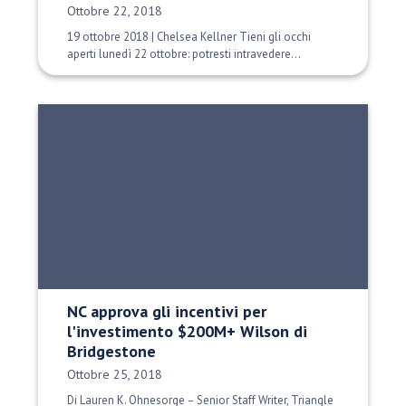
Data di pubblicazione:
Ottobre 22, 2018
19 ottobre 2018 | Chelsea Kellner Tieni gli occhi
aperti lunedì 22 ottobre: potresti intravedere...
NC approva gli incentivi per
l'investimento $200M+ Wilson di
Bridgestone
Data di pubblicazione:
Ottobre 25, 2018
Di Lauren K. Ohnesorge – Senior Staff Writer, Triangle