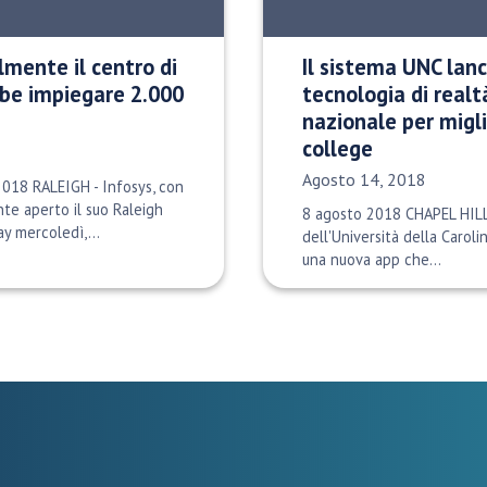
almente il centro di
Il sistema UNC lanc
be impiegare 2.000
tecnologia di realtà
nazionale per migli
college
Data di pubblicazione:
Agosto 14, 2018
2018 RALEIGH - Infosys, con
nte aperto il suo Raleigh
8 agosto 2018 CHAPEL HILL,
y mercoledì,...
dell'Università della Carol
una nuova app che...