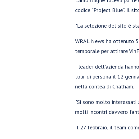
Lamontagne faceva parte de
codice "Project Blue". Il si
"La selezione del sito è st
WRAL News ha ottenuto 52
temporale per attirare VinF
I leader dell'azienda hann
tour di persona il 12 genna
nella contea di Chatham.
"Si sono molto interessati
molti incontri davvero fanta
Il 27 febbraio, il team com