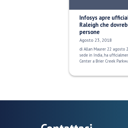
Infosys apre uffici
Raleigh che dovreb
persone
Data di pubblicazione:
Agosto 23, 2018
di Allan Maurer 22 agosto 
sede in India, ha ufficialme
Center a Brier Creek Parkwa