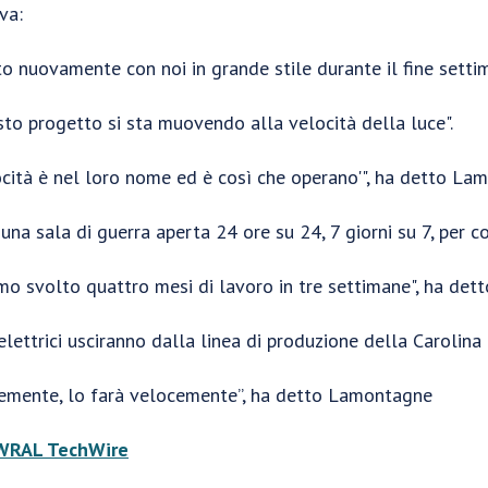
va:
o nuovamente con noi in grande stile durante il fine setti
sto progetto si sta muovendo alla velocità della luce".
ocità è nel loro nome ed è così che operano'", ha detto La
 una sala di guerra aperta 24 ore su 24, 7 giorni su 7, per c
 svolto quattro mesi di lavoro in tre settimane", ha det
lettrici usciranno dalla linea di produzione della Carolina
cemente, lo farà velocemente”, ha detto Lamontagne
WRAL TechWire