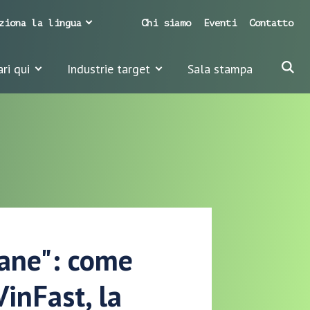
ziona la lingua
Chi siamo
Eventi
Contatto
ari qui
Industrie target
Sala stampa
mane": come
inFast, la