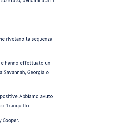
llo stato, denominata in
e rivelano la sequenza
1 e hanno effettuato un
 a Savannah, Georgia o
 positive. Abbiamo avuto
o 'tranquillo.
y Cooper.