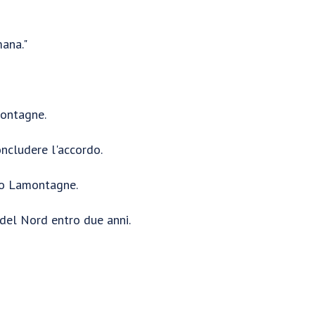
mana."
montagne.
oncludere l'accordo.
to Lamontagne.
 del Nord entro due anni.