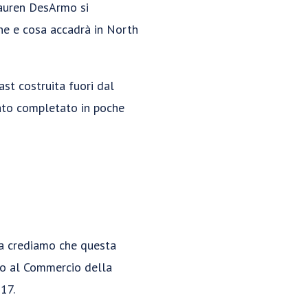
Lauren DesArmo si
ine e cosa accadrà in North
ast costruita fuori dal
stato completato in poche
 ma crediamo che questa
rio al Commercio della
17.