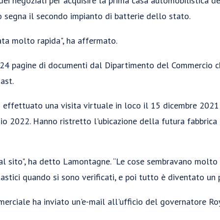
i negoziati per acquisire la prima casa automobilistica de
to segna il secondo impianto di batterie dello stato.
ata molto rapida", ha affermato.
4 pagine di documenti dal Dipartimento del Commercio ch
ast.
o effettuato una visita virtuale in loco il 15 dicembre 202
io 2022. Hanno ristretto l'ubicazione della futura fabbrica
 al sito", ha detto Lamontagne. “Le cose sembravano molto
stici quando si sono verificati, e poi tutto è diventato un p
merciale ha inviato un'e-mail all'ufficio del governatore Ro