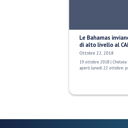
Le Bahamas invian
di alto livello al C
Data di pubblicazione:
Ottobre 22, 2018
19 ottobre 2018 | Chelsea K
aperti lunedì 22 ottobre: p