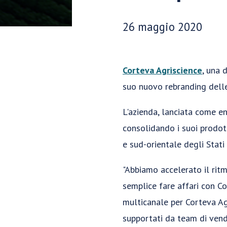
Data di pubblicazione:
26 maggio 2020
Corteva Agriscience
, una 
suo nuovo rebranding delle 
L'azienda, lanciata come e
consolidando i suoi prodott
e sud-orientale degli Stati 
"Abbiamo accelerato il ritm
semplice fare affari con Co
multicanale per Corteva Agr
supportati da team di vendi