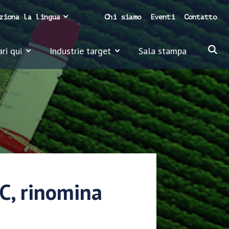
ziona la lingua
Chi siamo
Eventi
Contatto
ari qui
Industrie target
Sala stampa
NC, rinomina