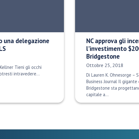
o una delegazione
NC approva gli ince
ALS
l'investimento $20
Bridgestone
Data di pubblicazione:
Ottobre 25, 2018
ellner Tieni gli occhi
otresti intravedere...
Di Lauren K. Ohnesorge – Se
Business Journal Il gigante
Bridgestone sta progettan
capitale a...