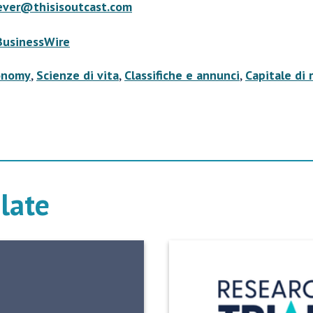
ever@thisisoutcast.com
BusinessWire
onomy
,
Scienze di vita
,
Classifiche e annunci
,
Capitale di 
elate