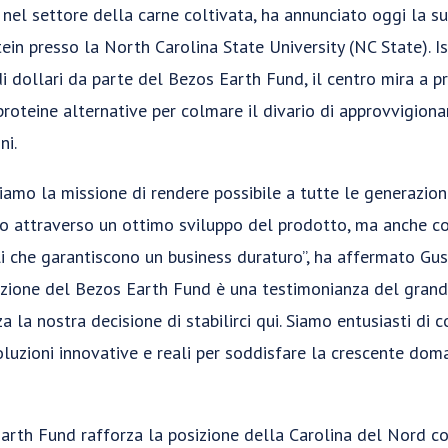
r nel settore della carne coltivata, ha annunciato oggi la s
ein presso la North Carolina State University (NC State). Is
di dollari da parte del Bezos Earth Fund, il centro mira a 
proteine alternative per colmare il divario di approvvigio
ni.
amo la missione di rendere possibile a tutte le generazioni
o attraverso un ottimo sviluppo del prodotto, ma anche co
 che garantiscono un business duraturo”, ha affermato Gus
nzione del Bezos Earth Fund è una testimonianza del grand
 la nostra decisione di stabilirci qui. Siamo entusiasti di c
oluzioni innovative e reali per soddisfare la crescente dom
arth Fund rafforza la posizione della Carolina del Nord 