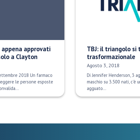
li appena approvati
TBJ: il triangolo si
solo a Clayton
trasformazionale
Data di pubblicazione:
Agosto 3, 2018
settembre 2018 Un farmaco
Di Jennifer Henderson, 3 
eggere le persone esposte
maschio su 3.500 nati, c'è u
onvalida...
agguato...