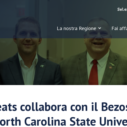
Sele
La nostra Regione
Fai aff
ats collabora con il Bezo
orth Carolina State Univer