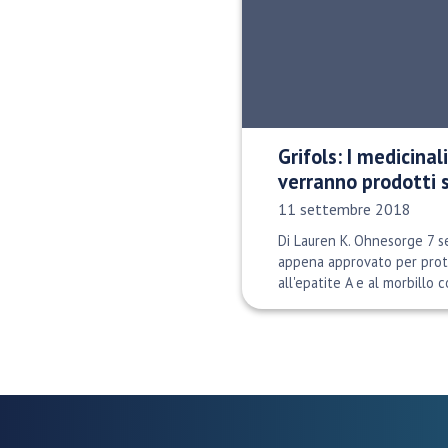
Grifols: I medicina
verranno prodotti 
Data di pubblicazione:
11 settembre 2018
Di Lauren K. Ohnesorge 7 
appena approvato per prot
all'epatite A e al morbillo c