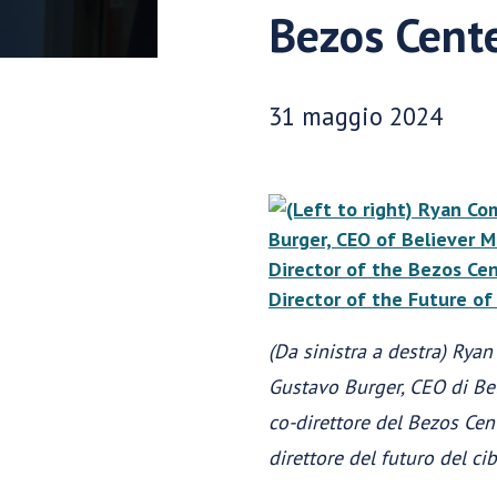
Bezos Cente
Data di pubblicazione:
31 maggio 2024
(Da sinistra a destra) Ryan
Gustavo Burger, CEO di Bel
co-direttore del Bezos Cent
direttore del futuro del ci