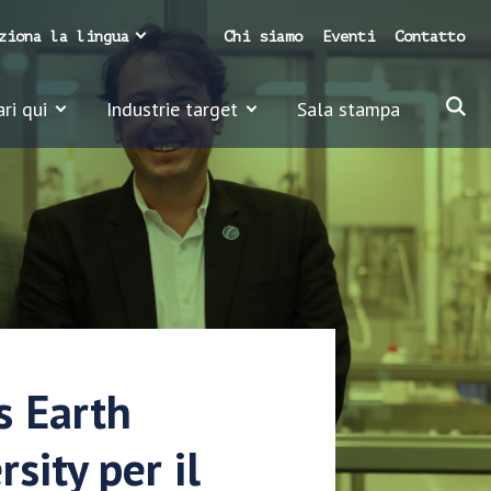
ziona la lingua
Chi siamo
Eventi
Contatto
ari qui
Industrie target
Sala stampa
s Earth
sity per il