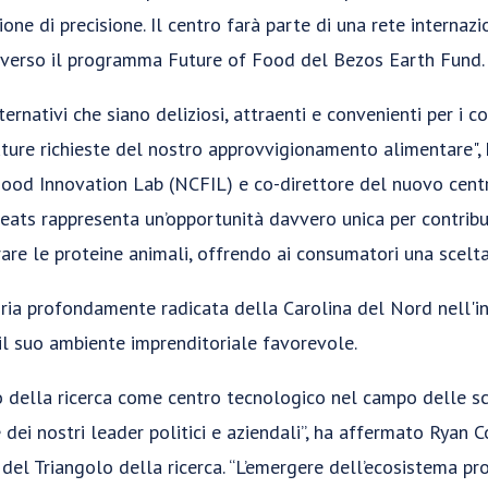
ne di precisione. Il centro farà parte di una rete internazio
raverso il programma Future of Food del Bezos Earth Fund.
lternativi che siano deliziosi, attraenti e convenienti per 
uture richieste del nostro approvvigionamento alimentare", 
ood Innovation Lab (NCFIL) e co-direttore del nuovo centro
ats rappresenta un’opportunità davvero unica per contribuir
are le proteine animali, offrendo ai consumatori una scelta
oria profondamente radicata della Carolina del Nord nell'i
il suo ambiente imprenditoriale favorevole.
o della ricerca come centro tecnologico nel campo delle sc
e dei nostri leader politici e aziendali”, ha affermato Ryan 
del Triangolo della ricerca. “L’emergere dell’ecosistema pr