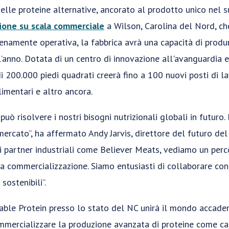
elle proteine alternative, ancorato al prodotto unico nel 
ione su scala commerciale
a Wilson, Carolina del Nord, ch
enamente operativa, la fabbrica avrà una capacità di produr
ll’anno. Dotata di un centro di innovazione all'avanguardia e
di 200.000 piedi quadrati creerà fino a 100 nuovi posti di 
limentari e altro ancora.
può risolvere i nostri bisogni nutrizionali globali in futur
mercato”, ha affermato Andy Jarvis, direttore del futuro del
oi partner industriali come Believer Meats, vediamo un perc
la commercializzazione. Siamo entusiasti di collaborare con
 sostenibili”.
able Protein presso lo stato del NC unirà il mondo accademic
ommercializzare la produzione avanzata di proteine come car