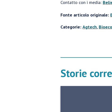
Contatto con i media:
Beli
Fonte articolo originale:
Categorie:
Agtech
,
Bioec
Storie corr