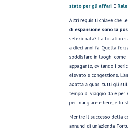
stato per gli affari
E
Rale
Altri requisiti chiave che l
di espansione sono la posi
selezionata? La location s
a dieci anni fa. Quella for
soddisfare in luoghi come l
appagante, evitando i peri
elevato e congestione. L'am
adatta a quasi tutti gli sti
tempo di viaggio da e per è
per mangiare e bere, e lo s
Mentre il successo della co
annunci di un'azienda Fort