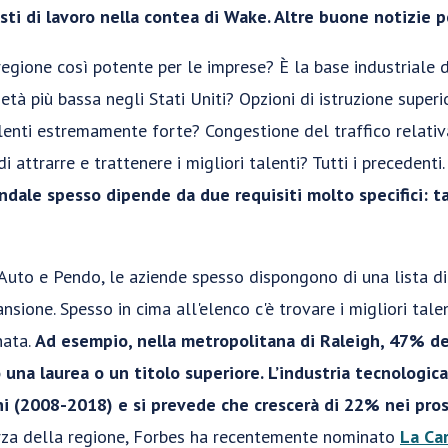
sti di lavoro nella contea di Wake. Altre buone notizie 
egione così potente per le imprese? È la base industriale d
ietà più bassa negli Stati Uniti? Opzioni di istruzione super
alenti estremamente forte? Congestione del traffico relat
 attrarre e trattenere i migliori talenti? Tutti i precedenti
ndale spesso dipende da due requisiti molto specifici: 
uto e Pendo, le aziende spesso dispongono di una lista di c
nsione. Spesso in cima all'elenco c'è trovare i migliori tale
nata.
Ad esempio, nella metropolitana di Raleigh, 47% dei
una laurea o un titolo superiore. L’industria tecnologica
ni (2008-2018) e si prevede che crescerà di 22% nei pros
rza della regione, Forbes ha recentemente nominato
La Car