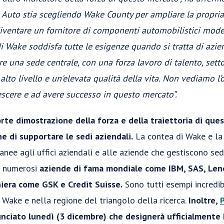
Auto stia scegliendo Wake County per ampliare la propria f
iventare un fornitore di componenti automobilistici mode
di Wake soddisfa tutte le esigenze quando si tratta di azi
e una sede centrale, con una forza lavoro di talento, settori
 alto livello e un'elevata qualità della vita. Non vediamo l
escere e ad avere successo in questo mercato”.
te dimostrazione della forza e della traiettoria di ques
ne di supportare le sedi aziendali.
La contea di Wake e la 
anee agli uffici aziendali e alle aziende che gestiscono sed
a numerosi
aziende di fama mondiale come IBM, SAS, Len
niera come GSK e Credit Suisse.
Sono tutti esempi incredib
 Wake e nella regione del triangolo della ricerca.
Inoltre,
unciato lunedì (3 dicembre) che designerà ufficialmente