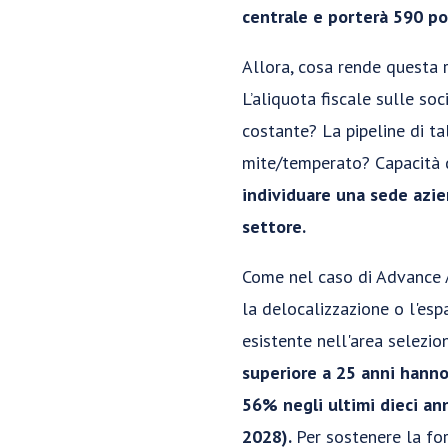
centrale e porterà 590 po
Allora, cosa rende questa r
L’aliquota fiscale sulle soc
costante? La pipeline di t
mite/temperato? Capacità di
individuare una sede azie
settore.
Come nel caso di Advance A
la delocalizzazione o l'espa
esistente nell'area selezio
superiore a 25 anni hanno 
56% negli ultimi dieci an
2028).
Per sostenere la fo