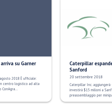
 arriva su Garner
Caterpillar espande
Sanford
Data di pubblicazione:
20 settembre 2018
agosto 2018 È ufficiale:
n centro logistico ad alta
Caterpillar Inc. aggiungerà 
o ConAgra...
investirà $15 milioni a San
preassemblaggio per minipal