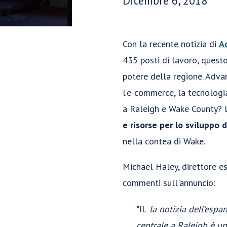
Dicembre 6, 2018
Con la recente notizia di
A
435 posti di lavoro, ques
potere della regione. Advanc
l'e-commerce, la tecnologia 
a Raleigh e Wake County? 
e risorse per lo sviluppo d
nella contea di Wake.
Michael Haley, direttore e
commenti sull'annuncio:
"IL
la notizia dell'espa
centrale a Raleigh è un