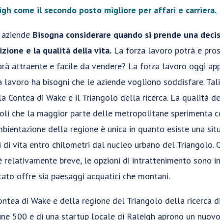
igh come il secondo posto migliore per affari e carriera.
e aziende
Bisogna considerare quando si prende una decis
zione e la qualità della vita.
La forza lavoro potrà e pros
arà attraente e facile da vendere? La forza lavoro oggi ap
za lavoro ha bisogni che le aziende vogliono soddisfare. Tal
a Contea di Wake e il Triangolo della ricerca. La qualità de
coli che la maggior parte delle metropolitane sperimenta 
bientazione della regione è unica in quanto esiste una situ
li di vita entro chilometri dal nucleo urbano del Triangolo. C'
 relativamente breve, le opzioni di intrattenimento sono in
tato offre sia paesaggi acquatici che montani.
ntea di Wake e della regione del Triangolo della ricerca di
une 500 e di una startup locale di Raleigh aprono un nuovo 