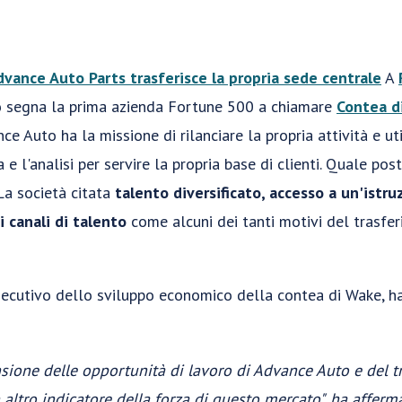
dvance Auto Parts trasferisce la propria sede centrale
A
to segna la prima azienda Fortune 500 a chiamare
Contea d
e Auto ha la missione di rilanciare la propria attività e uti
e l'analisi per servire la propria base di clienti. Quale pos
La società citata
talento diversificato, accesso a un'istr
i canali di talento
come alcuni dei tanti motivi del trasfe
secutivo dello sviluppo economico della contea di Wake, ha
nsione delle opportunità di lavoro di Advance Auto e del t
 altro indicatore della forza di questo mercato", ha afferm