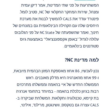
המשתרעות על פני שתי המדינות, אמר דיקן עמית
ומנהל, שירות המחקר החקלאי של NC, סטיב לומל.
פינטרד עודד את CALS להמשיך לבנות את מערכת
היחסים שלה עם הקהילה הבינלאומית גם במונחים של
חינוך, ואמר שהשפעתה של NC State על פני הגלובוס
עלולה לגדול "באופן אקספוננציאלי" באמצעות גיוס
סטודנטים בינלאומיים.
למה מדינת NC?
נכון לעכשיו, 86 אחוז מאספקת המזון הבהמית מיובאת,
ו-99 אחוז מהאנרגיה היא מדלק מאובנים. ראש
הממשלה החדש של איי בהאמה וממשלתו מתרכזים
רבות בגיוון כלכלת בהאמה - במיוחד בתחומי אנרגיה
בת קיימא, טכנולוגיה וחקלאות. המשלחת שביקרה ב-
CALS עצרה גם בטקסס, וושינגטון, מרילנד, אילינוי,