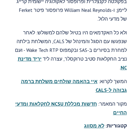
בפקולטה לקנצלרית ופרופסור לאקולוגיה יישומית קרייג
ליימן; ו-William Neal Reynolds פרופסור פיטר Ferket
של מדעי הלול.
ולא כל האקדמאים היו בטיול שלהם למשולש: לאחר
שנפגשו עם הסגל והמינהל של CALS, המשלחת בילתה
למחרת בסיורים ב-SAS ובקמפוס Wake Tech RTP - ועם
נציב החקלאות סטיב טרוקסלר, עצרה ליד
יריד מדינת
.
NC
המשך לקרוא:
איי בהאמה שולחים משלחת ברמה
גבוהה ל-CALS
מקור המאמר:
חדשות מכללת NCSU לחקלאות ומדעי
החיים
קטגוריות:
לא מסווג