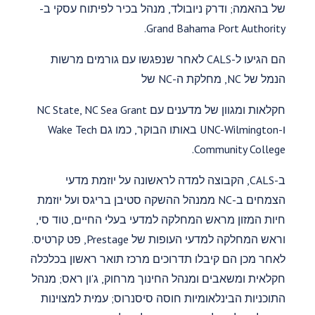
של בהאמה; ודרק ניובולד, מנהל בכיר לפיתוח עסקי ב-
Grand Bahama Port Authority.
הם הגיעו ל-CALS לאחר שנפגשו עם גורמים מרשות
הנמל של NC, מחלקת ה-NC של
חקלאות ומגוון של מדענים עם NC State, NC Sea Grant
ו-UNC-Wilmington באותו הבוקר, כמו גם Wake Tech
Community College.
ב-CALS, הקבוצה למדה לראשונה על יוזמת מדעי
הצמחים ב-NC ממנהל ההשקה סטיבן בריגס ועל יוזמת
חיות המזון מראש המחלקה למדעי בעלי החיים, טוד סי,
וראש המחלקה למדעי העופות של Prestage, פט קרטיס.
לאחר מכן הם קיבלו תדרוכים מרכז תואר ראשון בכלכלה
חקלאית ומשאבים ומנהל החינוך מרחוק, ג'ון ראס; מנהל
התוכניות הבינלאומיות חוסה סיסנרוס; עמית למצוינות