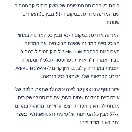
ביחס בין ההכנסה החציונית של משק בית ליוקר המחיה,
שם המדינה מדורגת במקום ה-31 מבין 51 האזורים
שנותחו.
המדינה מדורגת במקום ה-43 מבין כל המדינות באחוז
מאוכלוסיית המדינה שאינם מבוטחים. אם המדינה
תעבור את הרחבת Medicaid של חוק הטיפול במחיר
סביר, אמרה ד"ר אן יורק, פרופסור לכלכלה ומנהלת
תוכניות במרדית' קולג', בראיון קודם ל-WRAL TechWire,
"דירוג הבריאות שלנו ישתפר ככל הנראה."
אזור נוסף שבו צפון קרוליינה יכולה להשתפר: חלקה של
אוכלוסיית המדינה שחיה בעוני, עם הכנסה למשק בית
מתחת לקו העוני הפדרלי. צפון קרוליינה מדורגת במקום
ה-37 מבין כל המדינות, על פי ניתוח WalletHub, כאשר
נתח העוני מודד 14%.