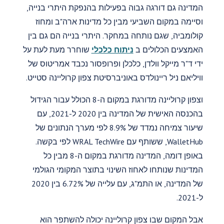
המדינה גם דורגה גבוה בפעילות בהנפקת היתרי בנייה,
וסיימה במקום השביעי מבין כל מדינות ארה"ב ומחוז
קולומביה, שגם נותחה במחקר. היתרי בנייה הם גם בין
האמצעים הכלולים ב
ניתוח כלכלי
שוחרר מעת לעת על
ידי ד"ר מייקל וולדן, כלכלן ופרופסור נכבד אמריטוס של
וויליאם ניל ריינולדס באוניברסיטת צפון קרוליינה סטייט.
וצפון קרוליינה מדורגת במקום ה-8 הכולל עבור הגידול
בהכנסה האישית של המדינה בין 2020 ל-2021, עם
שיעור צמיחה נמדד של 8.9% לפי מערך הנתונים של
WalletHub, ששותף עם WRAL TechWire לפי בקשה.
באופן דומה, המדינה מדורגת במקום ה-8 מבין כל
המדינות שנותחו לאחוז השינוי בתוצר המקומי הגולמי
של המדינה, או התמ"ג, עם עלייה של 6.72% בין 2020
ל-2021.
אבל המקום שבו צפון קרוליינה יכולה להשתפר הוא